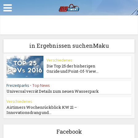
in Ergebnissen suchenMaku
Verschiedenes
Die Top 25 der bisherigen
Onride und Point-Of-View...
Freizeitparks
•
Top News
Universal verrät Details zum neuen Wasserpark
Verschiedenes
Airtimers Wochenrückblick KW 21 –
Innovationsdrang und...
Facebook