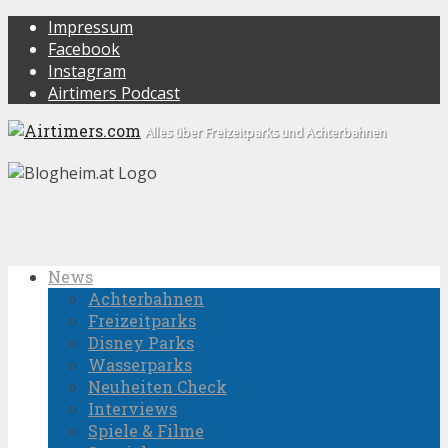
Impressum
Facebook
Instagram
Airtimers Podcast
Alles über Freizeitparks und Achterbahnen
News
Achterbahnen
Freizeitparks
Disney Parks
Wasserparks
Neuheiten Check
Interviews
Spiele & Filme