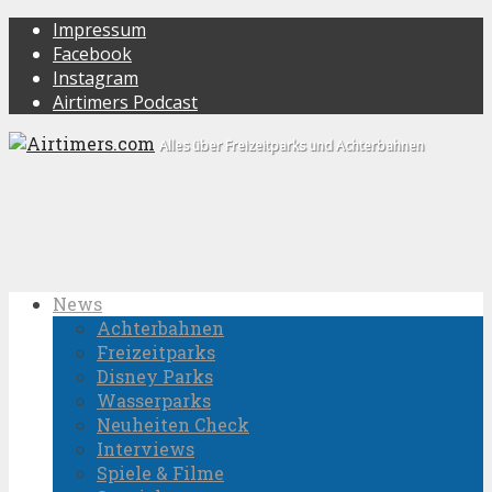
Impressum
Facebook
Instagram
Airtimers Podcast
Alles über Freizeitparks und Achterbahnen
News
Achterbahnen
Freizeitparks
Disney Parks
Wasserparks
Neuheiten Check
Interviews
Spiele & Filme