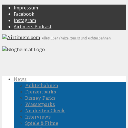
Impressum
Facebook
Instagram
Airtimers Podcast
Alles über Freizeitparks und Achterbahnen
News
Achterbahnen
Freizeitparks
Disney Parks
Wasserparks
Neuheiten Check
Interviews
Spiele & Filme