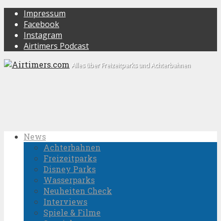
Impressum
Facebook
Instagram
Airtimers Podcast
Alles über Freizeitparks und Achterbahnen
News
Achterbahnen
Freizeitparks
Disney Parks
Wasserparks
Neuheiten Check
Interviews
Spiele & Filme