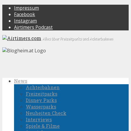
Impressum
Facebook
Instagram
Airtimers Podcast
Alles über Freizeitparks und Achterbahnen
News
Achterbahnen
Freizeitparks
Disney Parks
Wasserparks
Neuheiten Check
Interviews
Spiele & Filme