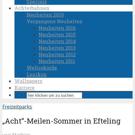
Specials
Achterbahnen
Neuheiten 2019
Vergangene Neuheiten
Neuheiten 2016
Neuheiten 2015
Neuheiten 2014
Neuheiten 2013
Neuheiten 2012
Neuheiten 2011
Weltrekorde
Lexikon
Wallpapers
Karriere
Freizeitparks
„Acht“-Meilen-Sommer in Efteling
von
Mathias