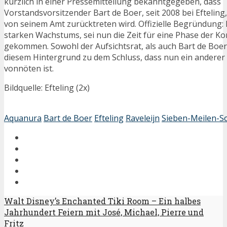
kürzlich in einer Pressemitteilung bekanntgegeben, dass
Vorstandsvorsitzender Bart de Boer, seit 2008 bei Eftelin
von seinem Amt zurücktreten wird. Offizielle Begründung:
starken Wachstums, sei nun die Zeit für eine Phase der Ko
gekommen. Sowohl der Aufsichtsrat, als auch Bart de Boe
diesem Hintergrund zu dem Schluss, dass nun ein anderer
vonnöten ist.
Bildquelle: Efteling (2x)
Aquanura
Bart de Boer
Efteling
Raveleijn
Sieben-Meilen-
Walt Disney’s Enchanted Tiki Room – Ein halbes
Jahrhundert Feiern mit José, Michael, Pierre und
Fritz