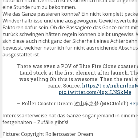
natürlich nicht. Dennoch ist es sicherlich nicht die angene
eine Stunde rum zu bekommen.
Wie das Ganze passieren konnte? Ein nicht komplett pack
Windverhältnisse und eine ausgewogene Gewichtsverteil
Faktoren dafür sein. Ob die Passagiere das Ganze nicht mi
zurück schwingen hätten regeln können bleibt ungewiss.
sich diese auch nicht ganz der Sicherheit eines Achterbah
bewusst, welcher natürlich für nicht ausreichende Abschü
ausgestattet ist.
There was even a POV of Blue Fire Clone coaster
Land stuck at the first element after launch. T
was yelling Oh this is awesome! Then the real 
came. Source:
https://t.co/nnbmrlcn
pic.twitter.com/4qxlLNSkMe
— Roller Coaster Dream 过山车之梦 (@RCDclub)
Sep
Interessanterweise hat das Ganze sogar jemand in einem
festgehalten – Zufälle gibt’s!
Picture: Copyright Rollercoaster Dream