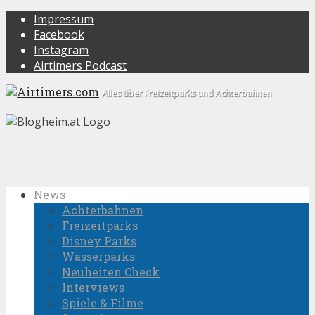
Impressum
Facebook
Instagram
Airtimers Podcast
Alles über Freizeitparks und Achterbahnen
News
Achterbahnen
Freizeitparks
Disney Parks
Wasserparks
Neuheiten Check
Interviews
Spiele & Filme