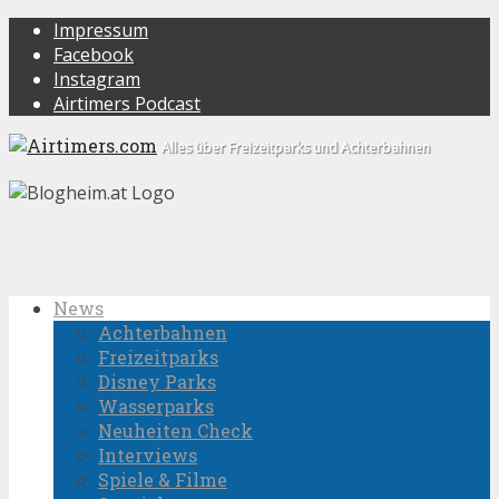
Impressum
Facebook
Instagram
Airtimers Podcast
Alles über Freizeitparks und Achterbahnen
News
Achterbahnen
Freizeitparks
Disney Parks
Wasserparks
Neuheiten Check
Interviews
Spiele & Filme