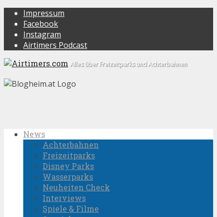
Impressum
Facebook
Instagram
Airtimers Podcast
Alles über Freizeitparks und Achterbahnen
News
Achterbahnen
Freizeitparks
Disney Parks
Wasserparks
Neuheiten Check
Interviews
Spiele & Filme