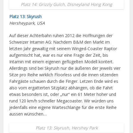
Platz 14: Grizzly Gulch, Disneyland Hong Kong
Platz 13: Skyrush
Hersheypark, USA
Auf dieser Achterbahn ruhen 2012 die Hoffnungen der
Schweizer Intamin AG: Nachdem B&M den Markt im
letzten Jahr gewaltig mit seinem Winged-Coaster Raptor
aufgemischt hat, war es nur eine Frage der Zeit, bis
Intamin mit einem eigenen geflügelten Modell kontert.
Allerdings sind bei Skyrush nur die äußeren der jeweils vier
Sitze pro Reihe wirklich Floorless und die innen sitzenden
Fahrgäste schauen durch die Finger. Letzen Ende wird es
also vom ergatterten Sitzplatz abhängen, ob die Fahrt
etwas besonders ist, oder „nur“ ein 61 Meter hoher und
rund 120 km/h schneller Megacoaster. Wir würden uns
jedenfalls eine eigene Warteschlange für die erste Reihe
aussen wünschen…
Platz 13: Skyrush, Hershey Park