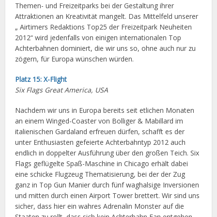
Themen- und Freizeitparks bei der Gestaltung ihrer
Attraktionen an Kreativität mangelt. Das Mittelfeld unserer
„ Airtimers Redaktions Top25 der Freizeitpark Neuheiten
2012“ wird jedenfalls von einigen internationalen Top
Achterbahnen dominiert, die wir uns so, ohne auch nur zu
zögern, für Europa wünschen würden.
Platz 15: X-Flight
Six Flags Great America, USA
Nachdem wir uns in Europa bereits seit etlichen Monaten
an einem Winged-Coaster von Bolliger & Mabillard im
italienischen Gardaland erfreuen dürfen, schafft es der
unter Enthusiasten gefeierte Achterbahntyp 2012 auch
endlich in doppelter Ausführung über den großen Teich. Six
Flags geflügelte Spaß-Maschine in Chicago erhält dabei
eine schicke Flugzeug Thematisierung, bei der der Zug
ganz in Top Gun Manier durch fünf waghalsige Inversionen
und mitten durch einen Airport Tower brettert. Wir sind uns
sicher, dass hier ein wahres Adrenalin Monster auf die
Staaten zu rollt, dass sich kein Achterbahn Fan entgehen