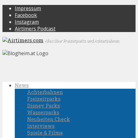
Impressum
Facebook
Instagram
Airtimers Podcast
Alles über Freizeitparks und Achterbahnen
News
Achterbahnen
Freizeitparks
Disney Parks
Wasserparks
Neuheiten Check
Interviews
Spiele & Filme