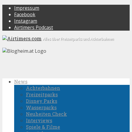
Impressum
Facebook
Instagram
Airtimers Podcast
Alles über Freizeitparks und Achterbahnen
News
Achterbahnen
Freizeitparks
Disney Parks
Wasserparks
Neuheiten Check
Interviews
Spiele & Filme