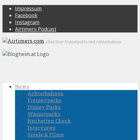
Impressum
Facebook
Instagram
Airtimers Podcast
Alles über Freizeitparks und Achterbahnen
News
Achterbahnen
Freizeitparks
Disney Parks
Wasserparks
Neuheiten Check
Interviews
Spiele & Filme