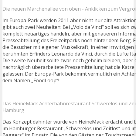
Die neuen Märchenallee von oben - Anklicken zum Vergr
Im Europa-Park werden 2011 aber nicht nur alte Attraktio
gibt auch zwei Neuheiten: Bei „Volo da Vinci“ soll es sich 
komplett neuartiges handeln, aber mit genaueren Informat
Presseabteilung des Freizeitparks noch hinter dem Berg. F
die Besucher mit eigener Muskelkraft, in einer irrwitzige
berühmten Erfinders Leonardo da Vinci, durch die Lüfte Ita
Die zweite Neuheit sollte zwar noch geheim bleiben, aber 
nachträglich überarbeitete Pressemitteilung hat die Katze
gelassen. Der Europa-Park bekommt vermutlich ein Achte
dem Namen „FoodLoop“!
Das HeineMack Achterbahnrestaurant Schwerelos und Zeit
Hamburg
Das Konzept dahinter wurde von HeineMack erdacht und be
im Hamburger Restaurant „Schwerelos und Zeitlos“ und i
Baggers“ im Einsatz. Die von den Gästen per Touchscreen 