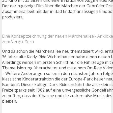
3D Kino mit 35 Sitzen und einem Hauch von Augmented Rea
Der darin gezeigt Film über die Märchen der Gebrüder Gr
Zusammenarbeit mit der in Bad Endorf ansässigen Emotio
produziert.
Eine Konzeptzeichnung der neuen Märchenallee - Anklick
zum Vergrößern
Und da schon die Märchenallee neu thematisiert wird, erhäl
36 Jahre alte Kiddy-Ride Wichtelhausenbahn einen neuen L
Allerdings werden im ersten Schritt nur die Fahrzeuge mit
Thematisierung überarbeitet und mit einem On-Ride Vide
– Weitere Änderungen sollen in den nächsten Jahren folgen
klassische Kinderattraktion die der Europa-Park heuer neu 
Bambini“. Dieser kultige Dark-Ride entführt die allerklein
Freizeitparks seit 1982 auf eine unvergessliche Gondelfahrt
zu hoffen, dass der Charme und die zuckersüße Musik des 
bleiben.