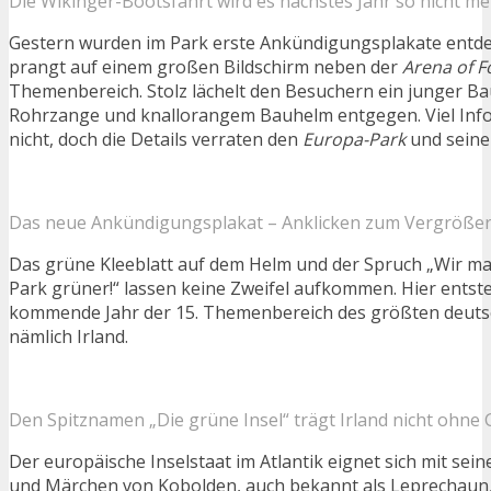
Die Wikinger-Bootsfahrt wird es nächstes Jahr so nicht m
Gestern wurden im Park erste Ankündigungsplakate entde
prangt auf einem großen Bildschirm neben der
Arena of F
Themenbereich. Stolz lächelt den Besuchern ein junger Ba
Rohrzange und knallorangem Bauhelm entgegen. Viel Info
nicht, doch die Details verraten den
Europa-Park
und seine
Das neue Ankündigungsplakat – Anklicken zum Vergrößer
Das grüne Kleeblatt auf dem Helm und der Spruch „Wir m
Park grüner!“ lassen keine Zweifel aufkommen. Hier entste
kommende Jahr der 15. Themenbereich des größten deutsc
nämlich Irland.
Den Spitznamen „Die grüne Insel“ trägt Irland nicht ohne
Der europäische Inselstaat im Atlantik eignet sich mit sei
und Märchen von Kobolden, auch bekannt als Leprechaun,