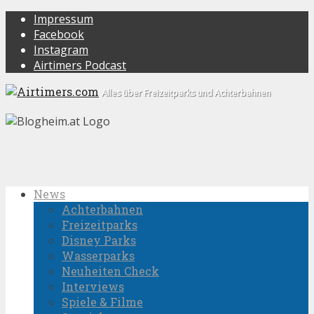
Impressum
Facebook
Instagram
Airtimers Podcast
Alles über Freizeitparks und Achterbahnen
News
Achterbahnen
Freizeitparks
Disney Parks
Wasserparks
Neuheiten Check
Interviews
Spiele & Filme