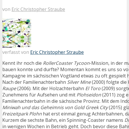
von
Eric Christopher Straube
verfasst von
Eric Christopher Straube
Kennt ihr noch die
RollerCoaster Tycoon
-Mission, in der 
bauen konnte und durfte? Momentan kommt es uns so vor
Kampagne im sächsischen Vogtland etwas zu oft gespielt 
Nach der Familienachterbahn
Silver Mine
(2000) folgte die
Raupe
(2006). Mit der Holzachterbahn
El Toro
(2009) sorgt
Zunehmens für Aufsehen und mit
Plohseidon
(2011) zog e
Familienachterbahn in die sächsische Provinz. Mit dem I
Miniwah und das Geheimnis von Gold Greek City
(2015) gl
Freizeitpark Plohn
hat erst einmal genug Achterbahnen, da
Kurzem die sechste Bahn, ein Spinning-Coaster namens
D
in wenigen Wochen in Betrieb geht. Doch bevor diese Ba