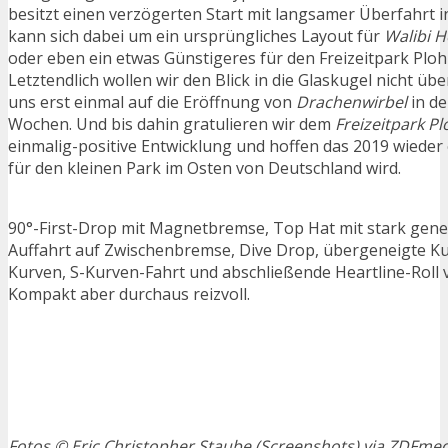
besitzt einen verzögerten Start mit langsamer Überfahrt in
kann sich dabei um ein ursprüngliches Layout für
Walibi H
oder eben ein etwas Günstigeres für den Freizeitpark Ploh
Letztendlich wollen wir den Blick in die Glaskugel nicht ü
uns erst einmal auf die Eröffnung von
Drachenwirbel
in d
Wochen. Und bis dahin gratulieren wir dem
Freizeitpark P
einmalig-positive Entwicklung und hoffen das 2019 wieder
für den kleinen Park im Osten von Deutschland wird.
90°-First-Drop mit Magnetbremse, Top Hat mit stark gene
Auffahrt auf Zwischenbremse, Dive Drop, übergeneigte K
Kurven, S-Kurven-Fahrt und abschließende Heartline-Roll
Kompakt aber durchaus reizvoll.
Fotos © Eric Christopher Staube (Screenshots) via ZDFme