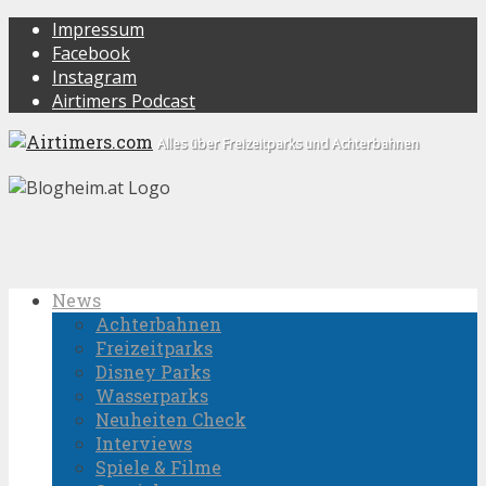
Impressum
Facebook
Instagram
Airtimers Podcast
Alles über Freizeitparks und Achterbahnen
News
Achterbahnen
Freizeitparks
Disney Parks
Wasserparks
Neuheiten Check
Interviews
Spiele & Filme