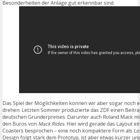
Besonderheiten der Anlage gut erkennbar sind.
Das Spiel der Möglichkeiten können wir aber sogar noch e
drehen: Letzten Sommer produzierte das ZDF einen Beitr
deutschen Gründerpreises. Darunter auch Roland Mack mit
den Büros von
Mack Rides
. Hier wird gerade das Layout e
Coasters besprochen – eine noch kompaktere Form als
Lo
Design folgt stark dem Prototyp, ist aber etwas kürzer un