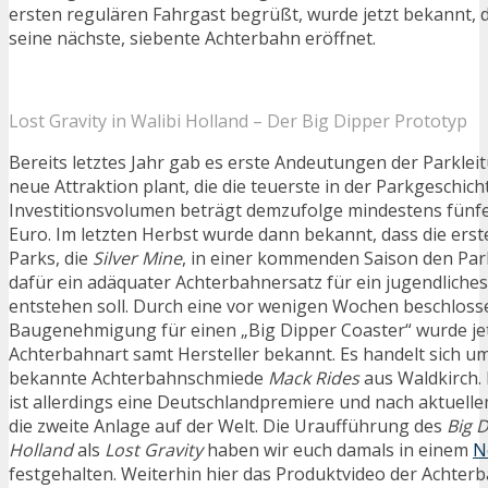
ersten regulären Fahrgast begrüßt, wurde jetzt bekannt, 
seine nächste, siebente Achterbahn eröffnet.
Lost Gravity in Walibi Holland – Der Big Dipper Prototyp
Bereits letztes Jahr gab es erste Andeutungen der Parklei
neue Attraktion plant, die die teuerste in der Parkgeschich
Investitionsvolumen beträgt demzufolge mindestens fünfe
Euro. Im letzten Herbst wurde dann bekannt, dass die ers
Parks, die
Silver Mine
, in einer kommenden Saison den Par
dafür ein adäquater Achterbahnersatz für ein jugendliche
entstehen soll. Durch eine vor wenigen Wochen beschloss
Baugenehmigung für einen „Big Dipper Coaster“ wurde jetz
Achterbahnart samt Hersteller bekannt. Es handelt sich um
bekannte Achterbahnschmiede
Mack Rides
aus Waldkirch.
ist allerdings eine Deutschlandpremiere und nach aktuell
die zweite Anlage auf der Welt. Die Uraufführung des
Big 
Holland
als
Lost Gravity
haben wir euch damals in einem
N
festgehalten. Weiterhin hier das Produktvideo der Achterb