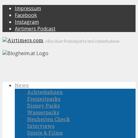
Impressum
Facebook
Instagram
Airtimers Podcast
Alles über Freizeitparks und Achterbahnen
News
Achterbahnen
Freizeitparks
Disney Parks
Wasserparks
Neuheiten Check
Interviews
Spiele & Filme