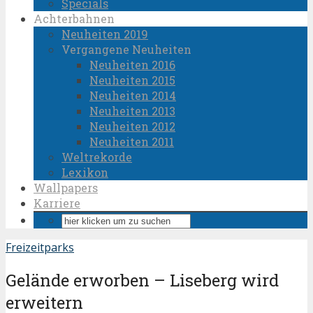
Specials
Achterbahnen
Neuheiten 2019
Vergangene Neuheiten
Neuheiten 2016
Neuheiten 2015
Neuheiten 2014
Neuheiten 2013
Neuheiten 2012
Neuheiten 2011
Weltrekorde
Lexikon
Wallpapers
Karriere
Freizeitparks
Gelände erworben – Liseberg wird
erweitern