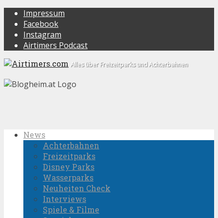
Impressum
Facebook
Instagram
Airtimers Podcast
Alles über Freizeitparks und Achterbahnen
News
Achterbahnen
Freizeitparks
Disney Parks
Wasserparks
Neuheiten Check
Interviews
Spiele & Filme