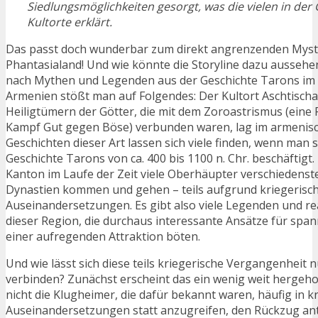
Siedlungsmöglichkeiten gesorgt, was die vielen in der
Kultorte erklärt.
Das passt doch wunderbar zum direkt angrenzenden Myst
Phantasialand! Und wie könnte die Storyline dazu aussehe
nach Mythen und Legenden aus der Geschichte Tarons im 
Armenien stößt man auf Folgendes: Der Kultort Aschtischa
Heiligtümern der Götter, die mit dem Zoroastrismus (eine
Kampf Gut gegen Böse) verbunden waren, lag im armenis
Geschichten dieser Art lassen sich viele finden, wenn man s
Geschichte Tarons von ca. 400 bis 1100 n. Chr. beschäftigt.
Kanton im Laufe der Zeit viele Oberhäupter verschiedenst
Dynastien kommen und gehen – teils aufgrund kriegerisc
Auseinandersetzungen. Es gibt also viele Legenden und rea
dieser Region, die durchaus interessante Ansätze für spa
einer aufregenden Attraktion böten.
Und wie lässt sich diese teils kriegerische Vergangenheit 
verbinden? Zunächst erscheint das ein wenig weit hergeho
nicht die Klugheimer, die dafür bekannt waren, häufig in k
Auseinandersetzungen statt anzugreifen, den Rückzug ant