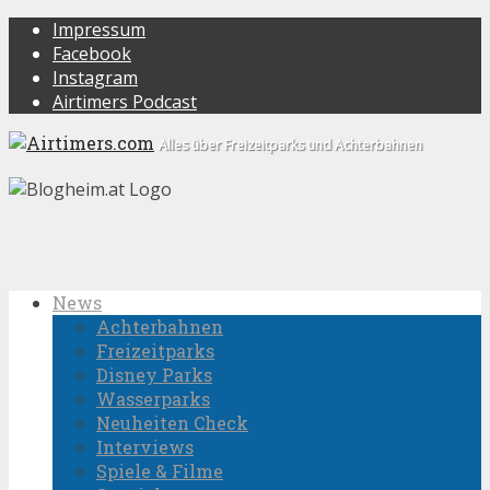
Impressum
Facebook
Instagram
Airtimers Podcast
Alles über Freizeitparks und Achterbahnen
News
Achterbahnen
Freizeitparks
Disney Parks
Wasserparks
Neuheiten Check
Interviews
Spiele & Filme