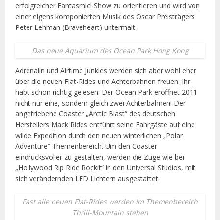
erfolgreicher Fantasmic! Show zu orientieren und wird von
einer eigens komponierten Musik des Oscar Preisträgers
Peter Lehman (Braveheart) untermalt.
Das neue Aquarium des Ocean Park Hong Kong
Adrenalin und Airtime Junkies werden sich aber wohl eher
über die neuen Flat-Rides und Achterbahnen freuen. Ihr
habt schon richtig gelesen: Der Ocean Park eröffnet 2011
nicht nur eine, sondern gleich zwei Achterbahnen! Der
angetriebene Coaster „Arctic Blast“ des deutschen
Herstellers Mack Rides entführt seine Fahrgäste auf eine
wilde Expedition durch den neuen winterlichen „Polar
Adventure“ Themenbereich. Um den Coaster
eindrucksvoller zu gestalten, werden die Züge wie bei
„Hollywood Rip Ride Rockit“ in den Universal Studios, mit
sich verändernden LED Lichtern ausgestattet.
Fast alle neuen Flat-Rides werden im Themenbereich
Thrill-Mountain stehen