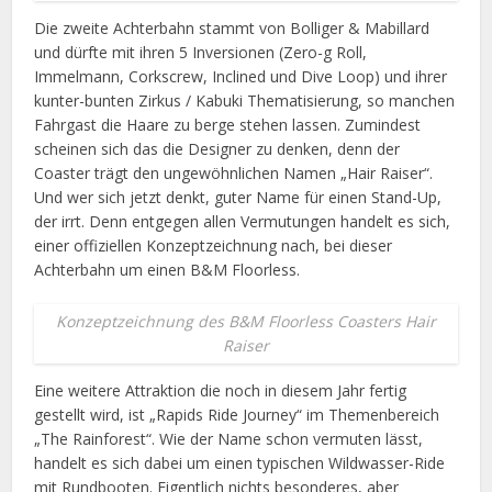
Die zweite Achterbahn stammt von Bolliger & Mabillard
und dürfte mit ihren 5 Inversionen (Zero-g Roll,
Immelmann, Corkscrew, Inclined und Dive Loop) und ihrer
kunter-bunten Zirkus / Kabuki Thematisierung, so manchen
Fahrgast die Haare zu berge stehen lassen. Zumindest
scheinen sich das die Designer zu denken, denn der
Coaster trägt den ungewöhnlichen Namen „Hair Raiser“.
Und wer sich jetzt denkt, guter Name für einen Stand-Up,
der irrt. Denn entgegen allen Vermutungen handelt es sich,
einer offiziellen Konzeptzeichnung nach, bei dieser
Achterbahn um einen B&M Floorless.
Konzeptzeichnung des B&M Floorless Coasters Hair
Raiser
Eine weitere Attraktion die noch in diesem Jahr fertig
gestellt wird, ist „Rapids Ride Journey“ im Themenbereich
„The Rainforest“. Wie der Name schon vermuten lässt,
handelt es sich dabei um einen typischen Wildwasser-Ride
mit Rundbooten. Eigentlich nichts besonderes, aber