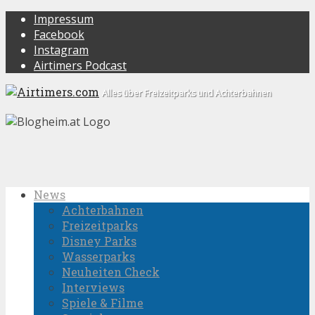
Impressum
Facebook
Instagram
Airtimers Podcast
Alles über Freizeitparks und Achterbahnen
News
Achterbahnen
Freizeitparks
Disney Parks
Wasserparks
Neuheiten Check
Interviews
Spiele & Filme