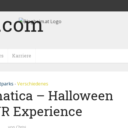
rs
Karriere
itparks
Verschiedenes
•
matica – Halloween
R Experience
von
Chrisi