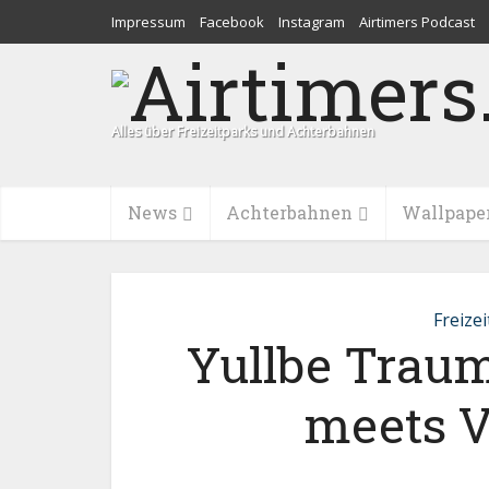
Impressum
Facebook
Instagram
Airtimers Podcast
Alles über Freizeitparks und Achterbahnen
News
Achterbahnen
Wallpape
Freize
Yullbe Trau
meets V