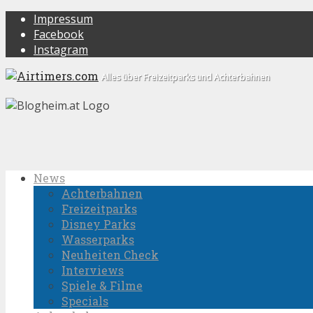
Impressum
Facebook
Instagram
Alles über Freizeitparks und Achterbahnen
News
Achterbahnen
Freizeitparks
Disney Parks
Wasserparks
Neuheiten Check
Interviews
Spiele & Filme
Specials