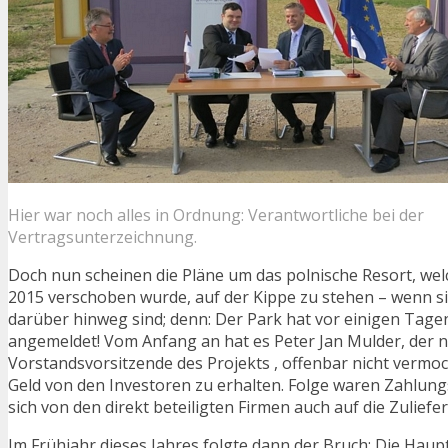
Hier war noch alles in Ordnung: Verantwortliche bei der
Vertragsunterzeichnung.
Doch nun scheinen die Pläne um das polnische Resort, we
2015 verschoben wurde, auf der Kippe zu stehen – wenn si
darüber hinweg sind; denn: Der Park hat vor einigen Tage
angemeldet! Vom Anfang an hat es Peter Jan Mulder, der n
Vorstandsvorsitzende des Projekts , offenbar nicht vermo
Geld von den Investoren zu erhalten. Folge waren Zahlung
sich von den direkt beteiligten Firmen auch auf die Zuliefe
Im Frühjahr dieses Jahres folgte dann der Bruch: Die Hau