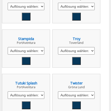
Stampida
Troy
PortAventura
Toverland
Tutuki Splash
Twister
PortAventura
Gröna Lund