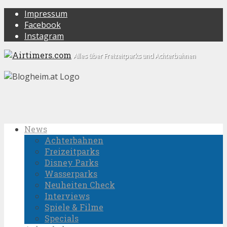
Impressum
Facebook
Instagram
Alles über Freizeitparks und Achterbahnen
News
Achterbahnen
Freizeitparks
Disney Parks
Wasserparks
Neuheiten Check
Interviews
Spiele & Filme
Specials