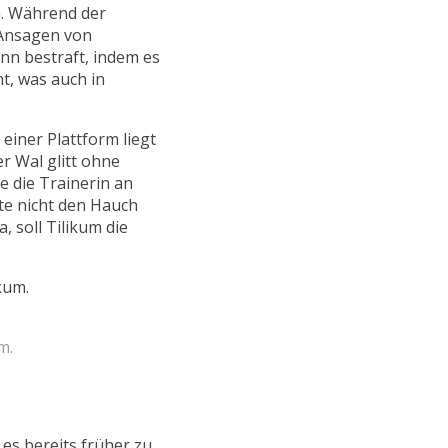
en. Während der
 Ansagen von
nn bestraft, indem es
t, was auch in
einer Plattform liegt
er Wal glitt ohne
 die Trainerin an
te nicht den Hauch
, soll Tilikum die
m.
es bereits früher zu