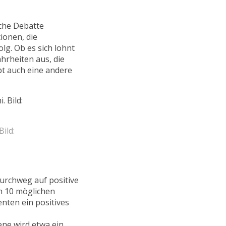
iche Debatte
ionen, die
lg. Ob es sich lohnt
hrheiten aus, die
t auch eine andere
ild:
durchweg auf positive
on 10 möglichen
ten ein positives
zene wird etwa ein