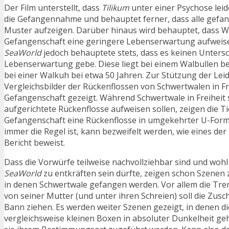
Der Film unterstellt, dass
Tilikum
unter einer Psychose leid
die Gefangennahme und behauptet ferner, dass alle gefa
Muster aufzeigen. Darüber hinaus wird behauptet, dass W
Gefangenschaft eine geringere Lebenserwartung aufweisen,
SeaWorld
jedoch behauptete stets, dass es keinen Untersc
Lebenserwartung gebe. Diese liegt bei einem Walbullen be
bei einer Walkuh bei etwa 50 Jahren. Zur Stützung der Le
Vergleichsbilder der Rückenflossen von Schwertwalen in Fr
Gefangenschaft gezeigt. Während Schwertwale in Freiheit 
aufgerichtete Rückenflosse aufweisen sollen, zeigen die Ti
Gefangenschaft eine Rückenflosse in umgekehrter U-Form
immer die Regel ist, kann bezweifelt werden, wie eines der 
Bericht beweist.
Dass die Vorwürfe teilweise nachvollziehbar sind und woh
SeaWorld
zu entkräften sein dürfte, zeigen schon Szenen 
in denen Schwertwale gefangen werden. Vor allem die Tre
von seiner Mutter (und unter ihren Schreien) soll die Zusc
Bann ziehen. Es werden weiter Szenen gezeigt, in denen di
vergleichsweise kleinen Boxen in absoluter Dunkelheit ge