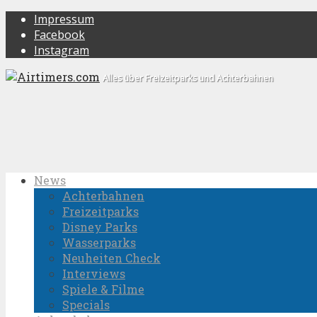
Impressum
Facebook
Instagram
Alles über Freizeitparks und Achterbahnen
News
Achterbahnen
Freizeitparks
Disney Parks
Wasserparks
Neuheiten Check
Interviews
Spiele & Filme
Specials