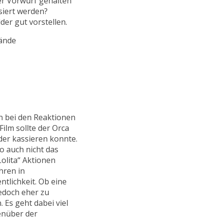
er Vorwurf gehalten
siert werden?
er gut vorstellen.
en bei den Reaktionen
ilm sollte der Orca
der kassieren konnte.
o auch nicht das
Lolita“ Aktionen
hren in
tlichkeit. Ob eine
jedoch eher zu
. Es geht dabei viel
enüber der