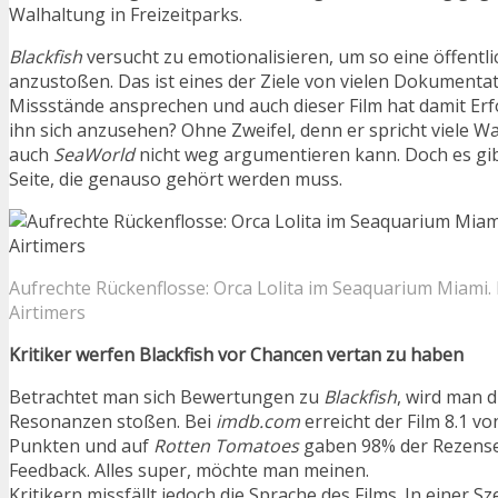
Walhaltung in Freizeitparks.
Blackfish
versucht zu emotionalisieren, um so eine öffentl
anzustoßen. Das ist eines der Ziele von vielen Dokumentat
Missstände ansprechen und auch dieser Film hat damit Erfo
ihn sich anzusehen? Ohne Zweifel, denn er spricht viele Wa
auch
SeaWorld
nicht weg argumentieren kann. Doch es gib
Seite, die genauso gehört werden muss.
Aufrechte Rückenflosse: Orca Lolita im Seaquarium Miami. B
Airtimers
Kritiker werfen Blackfish vor Chancen vertan zu haben
Betrachtet man sich Bewertungen zu
Blackfish
, wird man 
Resonanzen stoßen. Bei
imdb.com
erreicht der Film 8.1 v
Punkten und auf
Rotten Tomatoes
gaben 98% der Rezensen
Feedback. Alles super, möchte man meinen.
Kritikern missfällt jedoch die Sprache des Films. In einer S