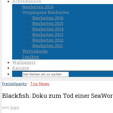
Achterbahnen
Neuheiten 2019
Vergangene Neuheiten
Neuheiten 2016
Neuheiten 2015
Neuheiten 2014
Neuheiten 2013
Neuheiten 2012
Neuheiten 2011
Weltrekorde
Lexikon
Wallpapers
Karriere
Freizeitparks
•
Top News
Blackfish: Doku zum Tod einer SeaWor
von
Sven