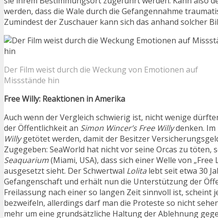
sie ihrem Bestimmungsort zugeführt werden. Kann also d
werden, dass die Wale durch die Gefangennahme traumati
Zumindest der Zuschauer kann sich das anhand solcher Bild
Der Film weist durch die Weckung von Emotionen auf
Missstände hin
Free Willy: Reaktionen in Amerika
Auch wenn der Vergleich schwierig ist, nicht wenige dürft
der Öffentlichkeit an
Simon Wincer’s Free Willy
denken. Im F
Willy
getötet werden, damit der Besitzer Versicherungsgel
Zugegeben: SeaWorld hat nicht vor seine Orcas zu töten, s
Seaquarium
(Miami, USA), dass sich einer Welle von „Free 
ausgesetzt sieht. Der Schwertwal
Lolita
lebt seit etwa 30 Ja
Gefangenschaft und erhält nun die Unterstützung der Öffen
Freilassung nach einer so langen Zeit sinnvoll ist, scheint 
bezweifeln, allerdings darf man die Proteste so nicht sehen
mehr um eine grundsätzliche Haltung der Ablehnung geg