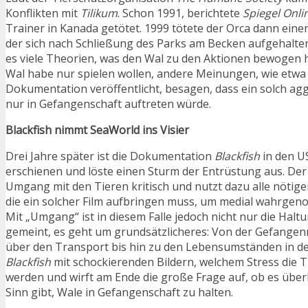
Konflikten mit
Tilikum
. Schon 1991, berichtete
Spiegel Onli
Trainer in Kanada getötet. 1999 tötete der Orca dann ein
der sich nach Schließung des Parks am Becken aufgehalten 
es viele Theorien, was den Wal zu den Aktionen bewogen h
Wal habe nur spielen wollen, andere Meinungen, wie etwa 
Dokumentation veröffentlicht, besagen, dass ein solch ag
nur in Gefangenschaft auftreten würde.
Blackfish nimmt SeaWorld ins Visier
Drei Jahre später ist die Dokumentation
Blackfish
in den US
erschienen und löste einen Sturm der Entrüstung aus. Der 
Umgang mit den Tieren kritisch und nutzt dazu alle nötigen 
die ein solcher Film aufbringen muss, um medial wahrge
Mit „Umgang“ ist in diesem Falle jedoch nicht nur die Halt
gemeint, es geht um grundsätzlicheres: Von der Gefange
über den Transport bis hin zu den Lebensumständen in de
Blackfish
mit schockierenden Bildern, welchem Stress die T
werden und wirft am Ende die große Frage auf, ob es übe
Sinn gibt, Wale in Gefangenschaft zu halten.