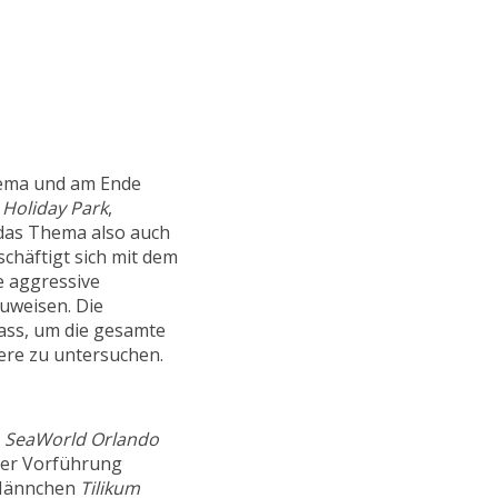
thema und am Ende
r
Holiday Park
,
 das Thema also auch
chäftigt sich mit dem
e aggressive
zuweisen. Die
ass, um die gesamte
ere zu untersuchen.
m
SeaWorld Orlando
ner Vorführung
Männchen
Tilikum