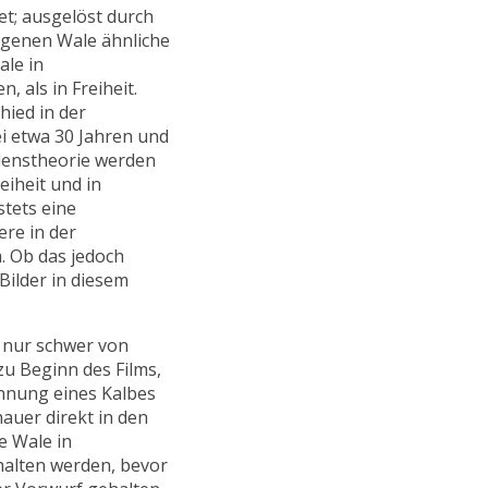
et; ausgelöst durch
ngenen Wale ähnliche
ale in
 als in Freiheit.
hied in der
i etwa 30 Jahren und
idenstheorie werden
eiheit und in
stets eine
ere in der
. Ob das jedoch
Bilder in diesem
l nur schwer von
zu Beginn des Films,
nnung eines Kalbes
hauer direkt in den
e Wale in
halten werden, bevor