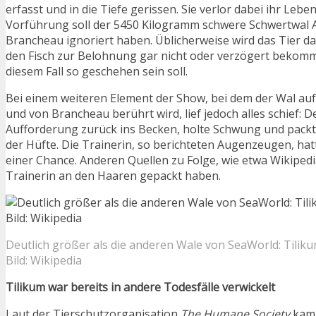
erfasst und in die Tiefe gerissen. Sie verlor dabei ihr Leb
Vorführung soll der 5450 Kilogramm schwere Schwertwal
Brancheau ignoriert haben. Üblicherweise wird das Tier da
den Fisch zur Belohnung gar nicht oder verzögert bekomm
diesem Fall so geschehen sein soll.
Bei einem weiteren Element der Show, bei dem der Wal auf 
und von Brancheau berührt wird, lief jedoch alles schief: D
Aufforderung zurück ins Becken, holte Schwung und packte
der Hüfte. Die Trainerin, so berichteten Augenzeugen, hat
einer Chance. Anderen Quellen zu Folge, wie etwa Wikipedia
Trainerin an den Haaren gepackt haben.
Deutlich größer als die anderen Wale von SeaWorld: Tiliku
Bild: Wikipedia
Tilikum war bereits in andere Todesfälle verwickelt
Laut der Tierschutzorganisation
The Humane Society
kam 