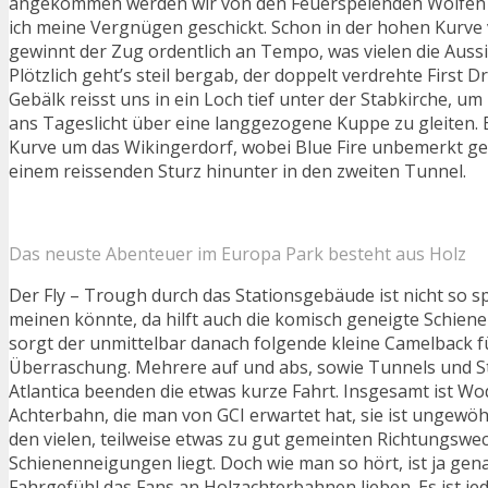
angekommen werden wir von den Feuerspeienden Wölfen 
ich meine Vergnügen geschickt. Schon in der hohen Kurve 
gewinnt der Zug ordentlich an Tempo, was vielen die Aussi
Plötzlich geht’s steil bergab, der doppelt verdrehte First 
Gebälk reisst uns in ein Loch tief unter der Stabkirche, um
ans Tageslicht über eine langgezogene Kuppe zu gleiten. 
Kurve um das Wikingerdorf, wobei Blue Fire unbemerkt ge
einem reissenden Sturz hinunter in den zweiten Tunnel.
Das neuste Abenteuer im Europa Park besteht aus Holz
Der Fly – Trough durch das Stationsgebäude ist nicht so 
meinen könnte, da hilft auch die komisch geneigte Schiene 
sorgt der unmittelbar danach folgende kleine Camelback fü
Überraschung. Mehrere auf und abs, sowie Tunnels und St
Atlantica beenden die etwas kurze Fahrt. Insgesamt ist Wo
Achterbahn, die man von GCI erwartet hat, sie ist ungewöh
den vielen, teilweise etwas zu gut gemeinten Richtungswe
Schienenneigungen liegt. Doch wie man so hört, ist ja gen
Fahrgefühl das Fans an Holzachterbahnen lieben. Es ist jed