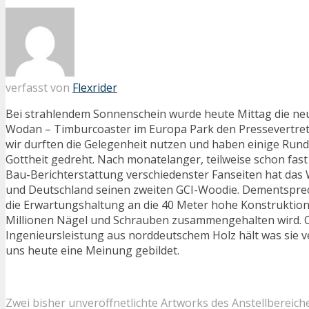
verfasst von
Flexrider
Bei strahlendem Sonnenschein wurde heute Mittag die n
Wodan – Timburcoaster im Europa Park den Pressevertrete
wir durften die Gelegenheit nutzen und haben einige Run
Gottheit gedreht. Nach monatelanger, teilweise schon fast p
Bau-Berichterstattung verschiedenster Fanseiten hat das
und Deutschland seinen zweiten GCI-Woodie. Dementsprec
die Erwartungshaltung an die 40 Meter hohe Konstruktion
Millionen Nägel und Schrauben zusammengehalten wird. O
Ingenieursleistung aus norddeutschem Holz hält was sie v
uns heute eine Meinung gebildet.
Zwei bisher unveröffnetlichte Artworks des Anstellbereich