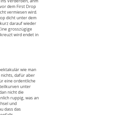
ins Verderben, ähm
vor dem First Drop
cht vermiesen wird.
Drop dicht unter dem
 kurz darauf wieder
Eine grosszügige
kreuzt wird endet in
spektakulär wie man
nichts, dafür aber
r eine ordentliche
eilkurven unter
dan nicht die
nlich ruppig, was an
chsel und
au dass das
enfalls