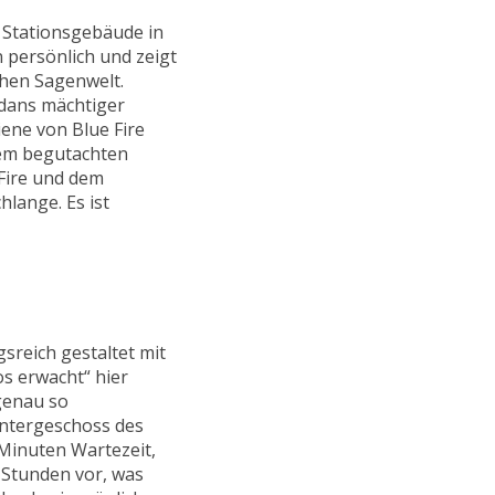
e Stationsgebäude in
 persönlich und zeigt
chen Sagenwelt.
odans mächtiger
iene von Blue Fire
 dem begutachten
Fire und dem
lange. Es ist
sreich gestaltet mit
s erwacht“ hier
 genau so
Untergeschoss des
 Minuten Wartezeit,
Stunden vor, was