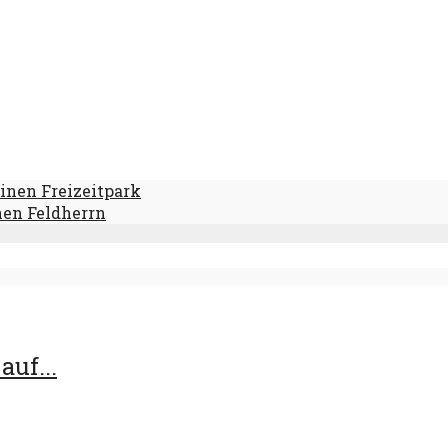
einen Freizeitpark
nen Feldherrn
uf...