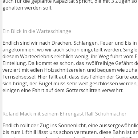
auch für die geplante Kapazität spricht, die mit 3 Zügen s
gehalten werden soll.
Ein Blick in die Warteschlange
Endlich sind wir nach Drachen, Schlangen, Feuer und Eis in
angekommen, wo wir auch schon eingeteilt werden. Single
diesem Warteerlebnis reichlich wenig, ihr Weg führt vom E
Einteilung. Da kommt es schon, das zwölfreihige Gefährt d
verziert mit edlen Holzschnitzereien und bequem wie zuha
Fernsehsessel. Hier fällt auf, dass das Fehlen der Gurte au
sich bringt, der Bügel muss sehr weit geschlossen werden,
einigen eine Fahrt auf dem Götterschlitten verwehrt.
Roland Mack mit seinem Ehrengast Ralf Schuhmacher
Endlich rollt der Zug ins Sonnenlicht, eine aussergewöhnli
bis zum Lifthill lässt uns schon vermuten, diese Bahn ist 