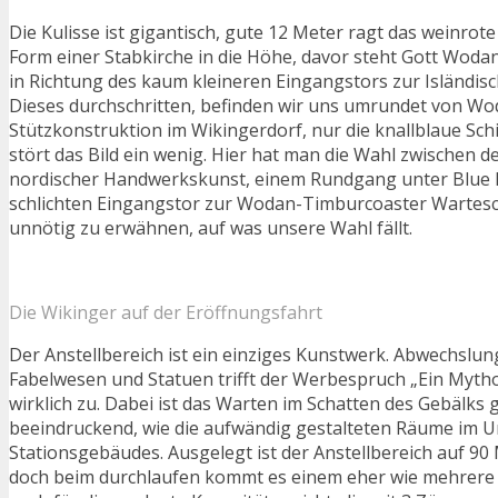
Die Kulisse ist gigantisch, gute 12 Meter ragt das weinrot
Form einer Stabkirche in die Höhe, davor steht Gott Wodan
in Richtung des kaum kleineren Eingangstors zur Isländis
Dieses durchschritten, befinden wir uns umrundet von W
Stützkonstruktion im Wikingerdorf, nur die knallblaue Sch
stört das Bild ein wenig. Hier hat man die Wahl zwischen
nordischer Handwerkskunst, einem Rundgang unter Blue 
schlichten Eingangstor zur Wodan-Timburcoaster Wartesch
unnötig zu erwähnen, auf was unsere Wahl fällt.
Die Wikinger auf der Eröffnungsfahrt
Der Anstellbereich ist ein einziges Kunstwerk. Abwechslung
Fabelwesen und Statuen trifft der Werbespruch „Ein Mytho
wirklich zu. Dabei ist das Warten im Schatten des Gebälks
beeindruckend, wie die aufwändig gestalteten Räume im 
Stationsgebäudes. Ausgelegt ist der Anstellbereich auf 90
doch beim durchlaufen kommt es einem eher wie mehrere 