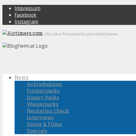
Impressum
Facebook
Instagram
Alles über Freizeitparks und Achterbahnen
News
Achterbahnen
Freizeitparks
Disney Parks
Wasserparks
Neuheiten Check
Interviews
Spiele & Filme
Specials