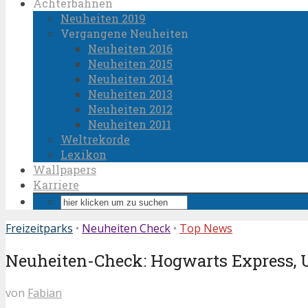
Achterbahnen
Neuheiten 2019
Vergangene Neuheiten
Neuheiten 2016
Neuheiten 2015
Neuheiten 2014
Neuheiten 2013
Neuheiten 2012
Neuheiten 2011
Weltrekorde
Lexikon
Wallpapers
Karriere
Freizeitparks
•
Neuheiten Check
•
Top News
Neuheiten-Check: Hogwarts Express, U
von
Fabian