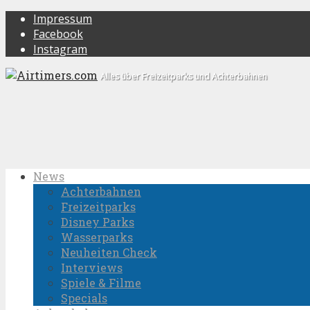
Impressum
Facebook
Instagram
Alles über Freizeitparks und Achterbahnen
News
Achterbahnen
Freizeitparks
Disney Parks
Wasserparks
Neuheiten Check
Interviews
Spiele & Filme
Specials