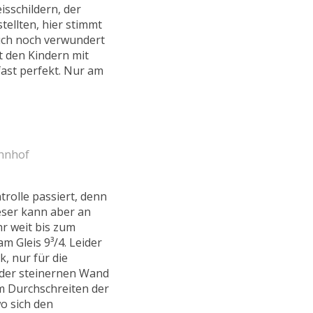
sschildern, der
ellten, hier stimmt
auch noch verwundert
 den Kindern mit
 fast perfekt. Nur am
ahnhof
rolle passiert, denn
ieser kann aber an
r weit bis zum
 Gleis 9³/4. Leider
k, nur für die
 der steinernen Wand
em Durchschreiten der
o sich den