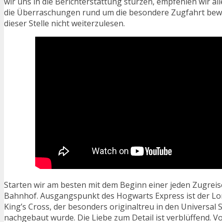
wir uns in die Berichterstattung stürzen, empfehlen wir all
die Überraschungen rund um die besondere Zugfahrt be
dieser Stelle nicht weiterzulesen.
Starten wir am besten mit dem Beginn einer jeden Zugreis
Bahnhof. Ausgangspunkt des Hogwarts Express ist der L
King’s Cross, der besonders originaltreu in den Universal S
nachgebaut wurde. Die Liebe zum Detail ist verblüffend. V