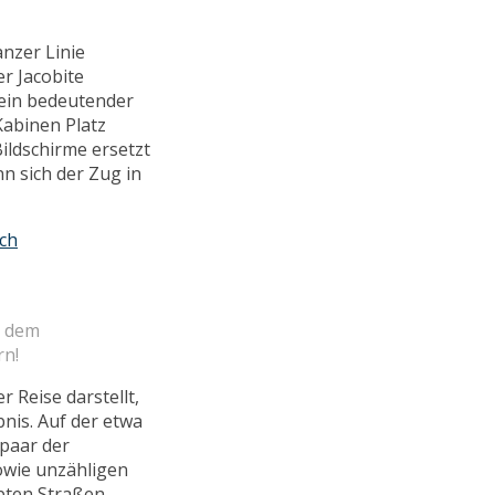
nzer Linie
r Jacobite
 ein bedeutender
abinen Platz
ildschirme ersetzt
n sich der Zug in
h dem
rn!
 Reise darstellt,
bnis. Auf der etwa
paar der
owie unzähligen
ebten Straßen