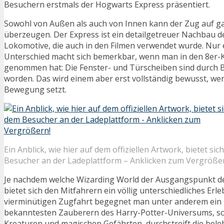
Besuchern erstmals der Hogwarts Express präsentiert.
Sowohl von Außen als auch von Innen kann der Zug auf ga
überzeugen. Der Express ist ein detailgetreuer Nachbau de
Lokomotive, die auch in den Filmen verwendet wurde. Nur
Unterschied macht sich bemerkbar, wenn man in den 8er-K
genommen hat: Die Fenster- und Türscheiben sind durch B
worden. Das wird einem aber erst vollständig bewusst, wen
Bewegung setzt.
Ein Anblick, wie hier auf dem offiziellen Artwork, bietet sic
Besucher an der Ladeplattform – Anklicken zum Vergröße
Je nachdem welche Wizarding World der Ausgangspunkt der
bietet sich den Mitfahrern ein völlig unterschiedliches Erle
vierminütigen Zugfahrt begegnet man unter anderem ein 
bekanntesten Zauberern des Harry-Potter-Universums, s
Kreaturen und magischen Gefährten, durchstreift die bel