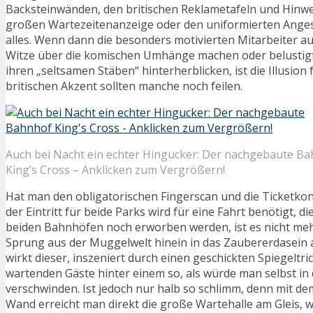
Backsteinwänden, den britischen Reklametafeln und Hinwei
großen Wartezeitenanzeige oder den uniformierten Angest
alles. Wenn dann die besonders motivierten Mitarbeiter 
Witze über die komischen Umhänge machen oder belustigt
ihren „seltsamen Stäben“ hinterherblicken, ist die Illusion
britischen Akzent sollten manche noch feilen.
Auch bei Nacht ein echter Hingucker: Der nachgebaute B
King’s Cross – Anklicken zum Vergrößern!
Hat man den obligatorischen Fingerscan und die Ticketkont
der Eintritt für beide Parks wird für eine Fahrt benötigt, d
beiden Bahnhöfen noch erworben werden, ist es nicht meh
Sprung aus der Muggelwelt hinein in das Zaubererdasein am
wirkt dieser, inszeniert durch einen geschickten Spiegeltric
wartenden Gäste hinter einem so, als würde man selbst in
verschwinden. Ist jedoch nur halb so schlimm, denn mit d
Wand erreicht man direkt die große Wartehalle am Gleis, w