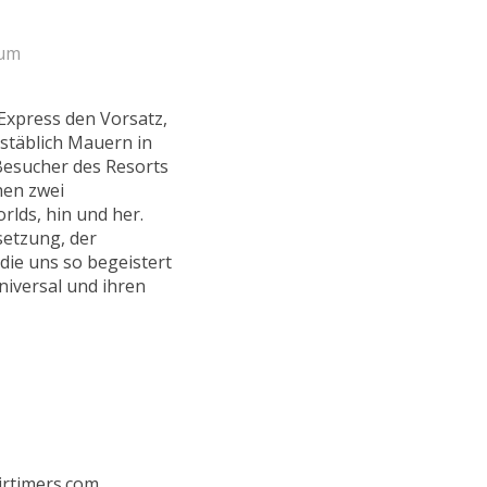
zum
Express den Vorsatz,
hstäblich Mauern in
 Besucher des Resorts
hen zwei
rlds, hin und her.
setzung, der
die uns so begeistert
niversal und ihren
irtimers.com