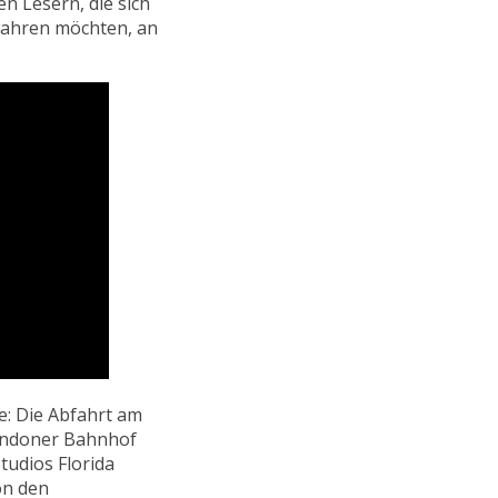
en Lesern, die sich
wahren möchten, an
e: Die Abfahrt am
ondoner Bahnhof
tudios Florida
on den