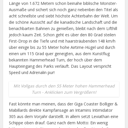
Länge von 1.672 Metern schon beinahe biblische Monster-
Ausmaße und sichert sich noch ganz nebenbei den Titel als
acht schnellste und siebt höchste Achterbahn der Welt. Um
die schöne Aussicht auf die kanadische Landschaft und die
benachbarten Bahnen zu genießen, bleibt nach dem Lifthill
jedoch kaum Zeit. Schon geht es über den 80 Grad steilen
First-Drop in die Tiefe und mit haarsträubenden 148 km/h
über einige bis zu 55 Meter hohe Airtime-Hügel und durch
einen um 115 Grad quer geneigten, aus dem Kunstflug
bekannten Hammerhead Turn, der hoch über dem
Haupteingang des Parks verläuft. Das Layout verspricht
Speed und Adrenalin pur!
Mit Vollgas durch den 55 Meter hohen Hammerhead
Turn - Anklicken zum Vergrößern!
Fast könnte man meinen, dass der Giga Coaster Bolliger &
Mabillards direkte Kampfansage an Intamins Intimidator
305 aus dem Vorjahr darstellt. In allem setzt Leviathan eine
Schippe oben drauf. Ganz nach dem Motto: Ein wenig