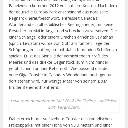
Fabelwesen kommen 2012 voll auf ihre Kosten. Nach dem
der deutsche Europa-Park anscheinend das nordische
Ragnarök heraufbeschwört, entfesselt Canada’s
Wonderland ein altes biblisches Seeungeheuer, um seine
Besucher ab Mai in Angst und schrecken zu versetzen. Der
einer Schlange, oder einem Drachen ähnelnde Leviathan
(sprich: Liwjatan) wurde von Gott am fünften Tage der
Schöpfung erschaffen, um mit dahin fahrenden Schiffen zu
spielen. Er ist das Sinnbild der vernichtenden Kraft des
Meeres und das direkte Gegenstück zum nicht minder
gefährlichen Landtier Behemoth. Wie passend das der
neue Giga Coaster in Canada’s Wonderland auch genau
dort stehen wird, nur wenige Meter von seinem B&M
Bruder Behemoth entfernt.
Leviathan dominiert ab Mai 2012 die Skyline - Anklicken
zum Vergrößern!
Dabei erreicht der sechzehnte Coaster des kanadischen
Freizeitparks, mit einer Höhe von 93,3 Metern und einer