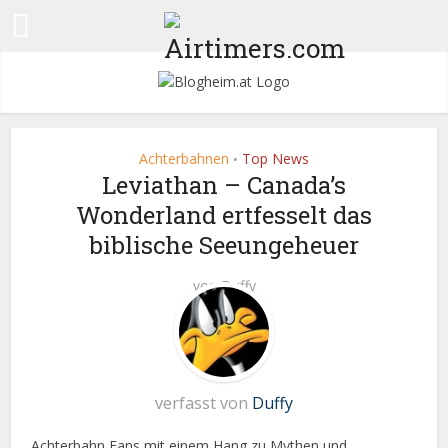
Achterbahnen
Top News
•
Leviathan – Canada’s
Wonderland ertfesselt das
biblische Seeungeheuer
von
Duffy
verfasst von
Duffy
Achterbahn Fans mit einem Hang zu Mythen und