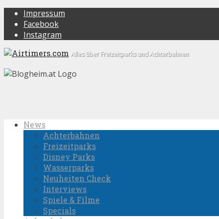
Impressum
Facebook
Instagram
Alles über Freizeitparks und Achterbahnen
News
Achterbahnen
Freizeitparks
Disney Parks
Wasserparks
Neuheiten Check
Interviews
Spiele & Filme
Specials