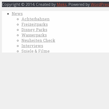
Copyright © 2014. Created by
Meks
. Powered by
WordPres
News
Achterbahnen
Freizeitparks
Disney Parks
Wasserparks
Neuheiten Check
Interviews
Spiele & Filme
Specials
Achterbahnen
Neuheiten 2019
Vergangene Neuheiten
Neuheiten 2016
Neuheiten 2015
Neuheiten 2014
Neuheiten 2013
Neuheiten 2012
Neuheiten 2011