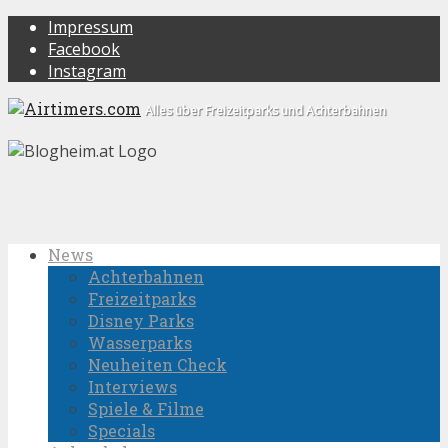
Impressum
Facebook
Instagram
Alles über Freizeitparks und Achterbahnen
News
Achterbahnen
Freizeitparks
Disney Parks
Wasserparks
Neuheiten Check
Interviews
Spiele & Filme
Specials