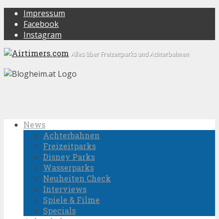
Impressum
Facebook
Instagram
Alles über Freizeitparks und Achterbahnen
News
Achterbahnen
Freizeitparks
Disney Parks
Wasserparks
Neuheiten Check
Interviews
Spiele & Filme
Specials