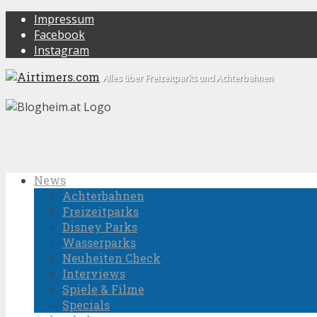
Impressum
Facebook
Instagram
Alles über Freizeitparks und Achterbahnen
News
Achterbahnen
Freizeitparks
Disney Parks
Wasserparks
Neuheiten Check
Interviews
Spiele & Filme
Specials