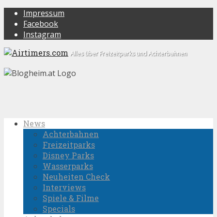
Impressum
Facebook
Instagram
Alles über Freizeitparks und Achterbahnen
News
Achterbahnen
Freizeitparks
Disney Parks
Wasserparks
Neuheiten Check
Interviews
Spiele & Filme
Specials