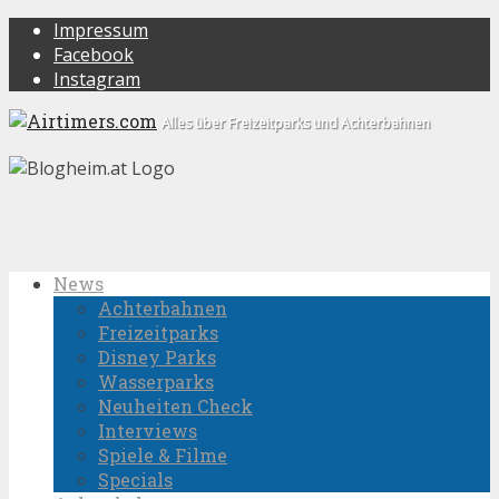
Impressum
Facebook
Instagram
Alles über Freizeitparks und Achterbahnen
News
Achterbahnen
Freizeitparks
Disney Parks
Wasserparks
Neuheiten Check
Interviews
Spiele & Filme
Specials