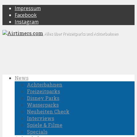
Impressum
Facebook
Instagram
Alles über Freizeitparks und Achterbahnen
News
Achterbahnen
Freizeitparks
Disney Parks
Wasserparks
Neuheiten Check
Interviews
Spiele & Filme
Specials