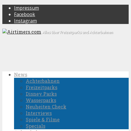
Impressum
Facebook
Instagram
Alles über Freizeitparks und Achterbahnen
News
Achterbahnen
Freizeitparks
Disney Parks
Wasserparks
Neuheiten Check
Interviews
Spiele & Filme
Specials