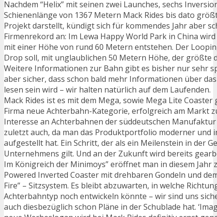
Nachdem “Helix” mit seinen zwei Launches, sechs Inversio
Schienenlänge von 1367 Metern Mack Rides bis dato größ
Projekt darstellt, kündigt sich für kommendes Jahr aber s
Firmenrekord an: Im Lewa Happy World Park in China wird
mit einer Höhe von rund 60 Metern entstehen. Der Loopin
Drop soll, mit unglaublichen 50 Metern Höhe, der größte 
Weitere Informationen zur Bahn gibt es bisher nur sehr spä
aber sicher, dass schon bald mehr Informationen über da
lesen sein wird – wir halten natürlich auf dem Laufenden.
Mack Rides ist es mit dem Mega, sowie Mega Lite Coaster g
Firma neue Achterbahn-Kategorie, erfolgreich am Markt zu
Interesse an Achterbahnen der süddeutschen Manufaktur is
zuletzt auch, da man das Produktportfolio moderner und i
aufgestellt hat. Ein Schritt, der als ein Meilenstein in der G
Unternehmens gilt. Und an der Zukunft wird bereits gearbe
Im Königreich der Minimoys” eröffnet man in diesem Jahr 
Powered Inverted Coaster mit drehbaren Gondeln und de
Fire” – Sitzsystem. Es bleibt abzuwarten, in welche Richtung
Achterbahntyp noch entwickeln könnte – wir sind uns sich
auch diesbezüglich schon Pläne in der Schublade hat. ‘Imag