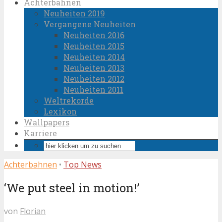
Achterbahnen
Neuheiten 2019
Vergangene Neuheiten
Neuheiten 2016
Neuheiten 2015
Neuheiten 2014
Neuheiten 2013
Neuheiten 2012
Neuheiten 2011
Weltrekorde
Lexikon
Wallpapers
Karriere
Achterbahnen
•
Top News
‘We put steel in motion!’
von
Florian