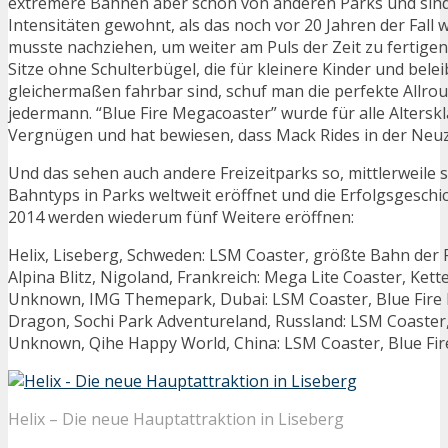
extremere Bahnen aber schon von anderen Parks und sin
Intensitäten gewohnt, als das noch vor 20 Jahren der Fall 
musste nachziehen, um weiter am Puls der Zeit zu fertigen
Sitze ohne Schulterbügel, die für kleinere Kinder und bel
gleichermaßen fahrbar sind, schuf man die perfekte Allrou
jedermann. “Blue Fire Megacoaster” wurde für alle Alters
Vergnügen und hat bewiesen, dass Mack Rides in der Neu
Und das sehen auch andere Freizeitparks so, mittlerweile s
Bahntyps in Parks weltweit eröffnet und die Erfolgsgeschi
2014 werden wiederum fünf Weitere eröffnen:
Helix, Liseberg, Schweden: LSM Coaster, größte Bahn der
Alpina Blitz, Nigoland, Frankreich: Mega Lite Coaster, Kette
Unknown, IMG Themepark, Dubai: LSM Coaster, Blue Fire
Dragon, Sochi Park Adventureland, Russland: LSM Coaster,
Unknown, Qihe Happy World, China: LSM Coaster, Blue Fir
Helix – Die neue Hauptattraktion in Liseberg