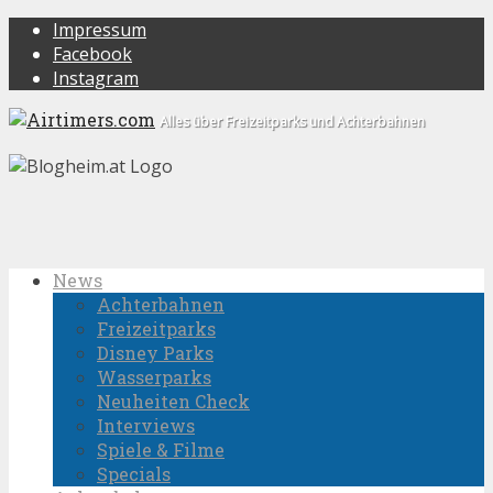
Impressum
Facebook
Instagram
Alles über Freizeitparks und Achterbahnen
News
Achterbahnen
Freizeitparks
Disney Parks
Wasserparks
Neuheiten Check
Interviews
Spiele & Filme
Specials