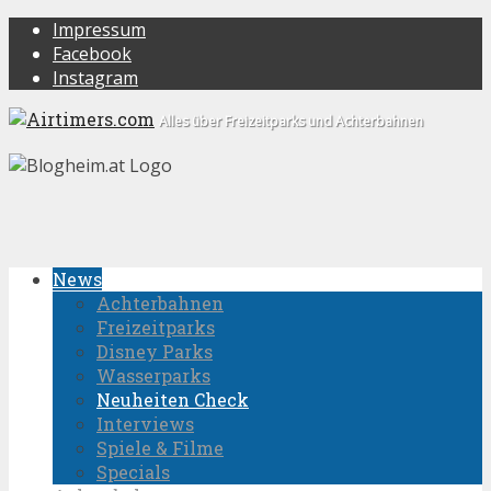
Impressum
Facebook
Instagram
Alles über Freizeitparks und Achterbahnen
News
Achterbahnen
Freizeitparks
Disney Parks
Wasserparks
Neuheiten Check
Interviews
Spiele & Filme
Specials