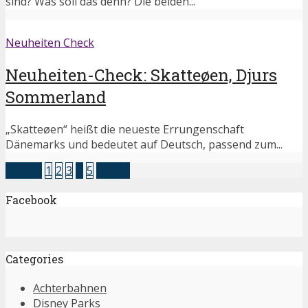
sind? Was soll das denn? Die beiden...
Neuheiten Check
Neuheiten-Check: Skatteøen, Djurs
Sommerland
„Skatteøen“ heißt die neueste Errungenschaft
Dänemarks und bedeutet auf Deutsch, passend zum...
zurück
1
2
3
4
5
weiter
Facebook
Categories
Achterbahnen
Disney Parks