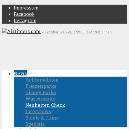
Impressum
Facebook
Instagram
Alles über Freizeitparks und Achterbahnen
News
Achterbahnen
Freizeitparks
Disney Parks
Wasserparks
Neuheiten Check
Interviews
Spiele & Filme
Specials