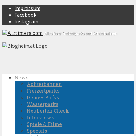
Impressum
Facebook
Instagram
Alles über Freizeitparks und Achterbahnen
News
Achterbahnen
Freizeitparks
Disney Parks
Wasserparks
Neuheiten Check
Interviews
Spiele & Filme
Specials