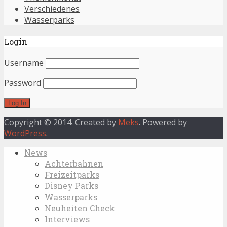
Verschiedenes
Wasserparks
Login
Username
Password
Copyright © 2014. Created by
Meks
. Powered by
WordPress
.
News
Achterbahnen
Freizeitparks
Disney Parks
Wasserparks
Neuheiten Check
Interviews