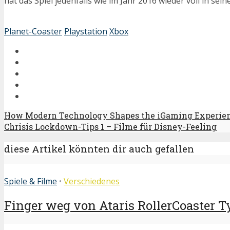
hat das Spiel jedenfalls wie im Jahr 2016 wieder voll in se
Planet-Coaster
Playstation
Xbox
How Modern Technology Shapes the iGaming Experie
Chrisis Lockdown-Tips 1 – Filme für Disney-Feeling
diese Artikel könnten dir auch gefallen
Spiele & Filme
•
Verschiedenes
Finger weg von Ataris RollerCoaster 