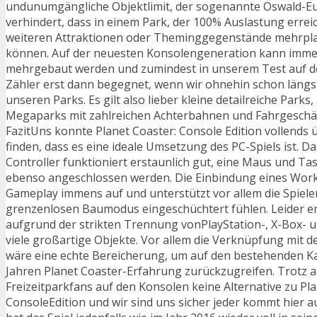
undunumgängliche Objektlimit, der sogenannte Oswald-Eu
verhindert, dass in einem Park, der 100% Auslastung erreic
weiteren Attraktionen oder Theminggegenstände mehrpla
können. Auf der neuesten Konsolengeneration kann immerh
mehrgebaut werden und zumindest in unserem Test auf de
Zähler erst dann begegnet, wenn wir ohnehin schon längs
unseren Parks. Es gilt also lieber kleine detailreiche Parks,
Megaparks mit zahlreichen Achterbahnen und Fahrgeschä
FazitUns konnte Planet Coaster: Console Edition vollends
finden, dass es eine ideale Umsetzung des PC-Spiels ist. 
Controller funktioniert erstaunlich gut, eine Maus und Ta
ebenso angeschlossen werden. Die Einbindung eines Wor
Gameplay immens auf und unterstützt vor allem die Spieler
grenzenlosen Baumodus eingeschüchtert fühlen. Leider e
aufgrund der strikten Trennung vonPlayStation-, X-Box-
viele großartige Objekte. Vor allem die Verknüpfung mi
wäre eine echte Bereicherung, um auf den bestehenden Ka
Jahren Planet Coaster-Erfahrung zurückzugreifen. Trotz al
Freizeitparkfans auf den Konsolen keine Alternative zu Pla
ConsoleEdition und wir sind uns sicher jeder kommt hier a