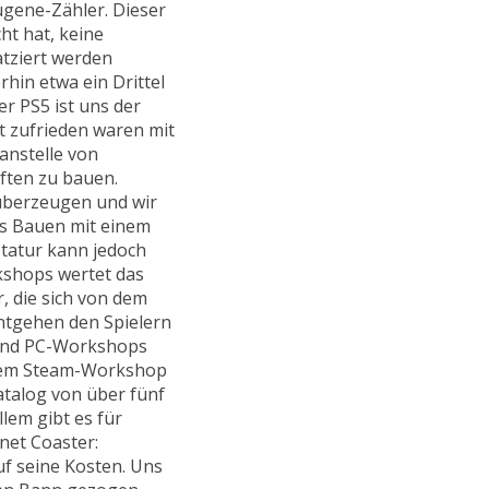
gene-Zähler. Dieser
ht hat, keine
tziert werden
in etwa ein Drittel
r PS5 ist uns der
t zufrieden waren mit
 anstelle von
ften zu bauen.
 überzeugen und wir
Das Bauen mit einem
statur kann jedoch
kshops wertet das
, die sich von dem
ntgehen den Spielern
 und PC-Workshops
t dem Steam-Workshop
talog von über fünf
lem gibt es für
net Coaster:
uf seine Kosten. Uns