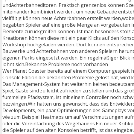
undAchterbahneditoren. Praktisch grenzenlos können Sze
miteinander kombiniert werden, um neue Gebäude entsteh
vielfältig können neue Achterbahnen erstellt werden,wobe
begabten Spieler auf eine große Menge an vorgebauten I
Elemente zurückgreifen können. Ist man besonders stolz a
Kreationen können diese mit ein paar Klicks auf den Konso
Workshop hochgeladen werden. Dort können entsprechen
Bauwerke und Achterbahnen von anderen Spielern herunt
eigenen Parks eingesetzt werden. Ein regelmäßiger Blick
lohnt sich.Bekannte Probleme noch vorhanden
Wer Planet Coaster bereits auf einem Computer gespielt ha
Console Edition die bekannten Probleme gelöst hat, wird le
Das Management-System hat weiterhin keinen bedeutsame
Spiel, Gäste sind zu leicht zufrieden zu stellen und das grö
fummelige Pfadsystem, ist mit einem Controller noch schw
bezwingen.Wir hätten uns gewünscht, dass das Entwicklers
Developments, ein paar Optimierungen des Gameplays v
wie zum Beispiel Heatmaps um auf Verschmutzungen au
oder die Vereinfachung des Wegebauens.Ein neuer Kritikpu
die Spieler auf den alten Konsolen betrifft, ist das eingeba