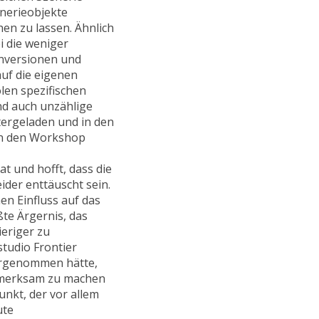
nerieobjekte
en zu lassen. Ähnlich
i die weniger
nversionen und
uf die eigenen
len spezifischen
d auch unzählige
ergeladen und in den
 in den Workshop
t und hofft, dass die
ider enttäuscht sein.
n Einfluss auf das
ßte Ärgernis, das
ieriger zu
tudio Frontier
orgenommen hätte,
fmerksam zu machen
nkt, der vor allem
ute