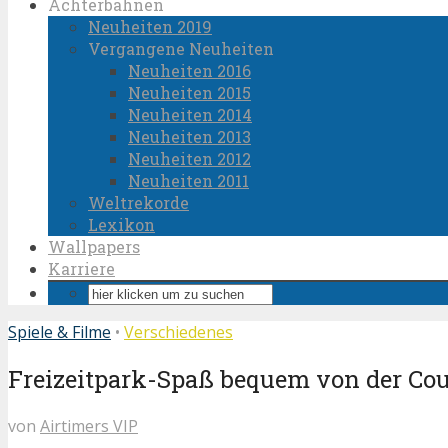
Achterbahnen
Neuheiten 2019
Vergangene Neuheiten
Neuheiten 2016
Neuheiten 2015
Neuheiten 2014
Neuheiten 2013
Neuheiten 2012
Neuheiten 2011
Weltrekorde
Lexikon
Wallpapers
Karriere
Spiele & Filme
•
Verschiedenes
Freizeitpark-Spaß bequem von der Couc
von
Airtimers VIP