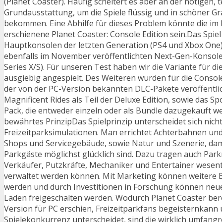
(Planet Coaster). Häufig scheitert es aber an der nötigen, 
Grundausstattung, um die Spiele flüssig und in schöner G
bekommen. Eine Abhilfe für dieses Problem könnte die i
erschienene Planet Coaster: Console Edition sein.Das Spiel
Hauptkonsolen der letzten Generation (PS4 und Xbox One)
ebenfalls im November veröffentlichten Next-Gen-Konsol
Series X/S). Für unseren Test haben wir die Variante für di
ausgiebig angespielt. Des Weiteren wurden für die Console 
der von der PC-Version bekannten DLC-Pakete veröffentlich
Magnificent Rides als Teil der Deluxe Edition, sowie das 
Pack, die entweder einzeln oder als Bundle dazugekauft 
bewährtes PrinzipDas Spielprinzip unterscheidet sich nic
Freizeitparksimulationen. Man errichtet Achterbahnen un
Shops und Servicegebäude, sowie Natur und Szenerie, dami
Parkgäste möglichst glücklich sind. Dazu tragen auch Park
Verkäufer, Putzkräfte, Mechaniker und Entertainer wesentli
verwaltet werden können. Mit Marketing können weitere 
werden und durch Investitionen in Forschung können neu
Läden freigeschalten werden. Wodurch Planet Coaster bereit
Version für PC erschien, Freizeitparkfans begeisternkann 
Spielekonkurrenz unterscheidet, sind die wirklich umfangr