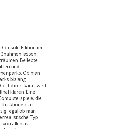
 Console Edition im
aßnahmen lassen
 träumen. Beliebte
iften und
hemenparks. Ob man
arks bislang
Co. fahren kann, wird
inal klären. Eine
Computerspiele, die
attraktionen zu
esig, egal ob man
errealistische Typ
n von allem ist