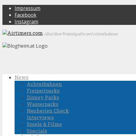
Impressum
Facebook
Instagram
Alles über Freizeitparks und Achterbahnen
News
Achterbahnen
Freizeitparks
Disney Parks
Wasserparks
Neuheiten Check
Interviews
Spiele & Filme
Specials