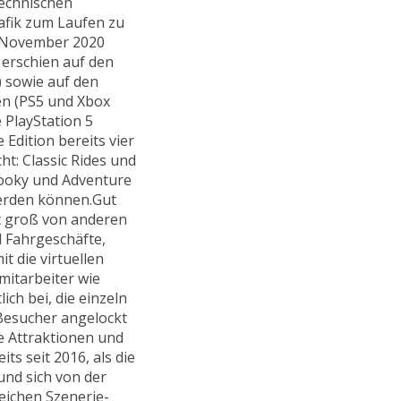
technischen
rafik zum Laufen zu
m November 2020
 erschien auf den
 sowie auf den
en (PS5 und Xbox
e PlayStation 5
Edition bereits vier
t: Classic Rides und
Spooky und Adventure
werden können.Gut
ht groß von anderen
d Fahrgeschäfte,
t die virtuellen
mitarbeiter wie
ch bei, die einzeln
Besucher angelockt
e Attraktionen und
s seit 2016, als die
und sich von der
eichen Szenerie-