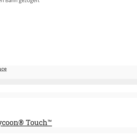
inen Bann gezogen.
nce
Tycoon® Touch™