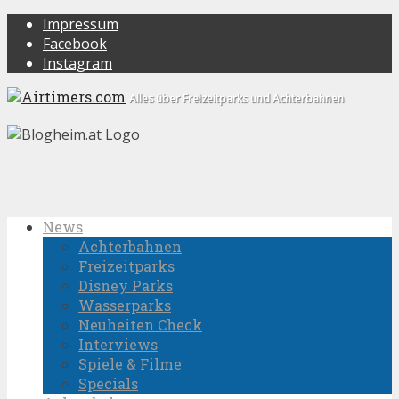
Impressum
Facebook
Instagram
Alles über Freizeitparks und Achterbahnen
News
Achterbahnen
Freizeitparks
Disney Parks
Wasserparks
Neuheiten Check
Interviews
Spiele & Filme
Specials