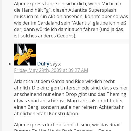
Alpenexpress fahre ich sicherlich, wenn Michi mir
die Hand hält “g”, diesen Atlantica Supersplash
muss ich mir in Aktion ansehen, könnte aber so was
wie der im Gardaland sein “Atlantis” glaube ich hieß
der, dann würde ich damit auch fahren (und ja das
ist solches anderes Gedöns).
Duffy
says:
Friday May 29th, 2009 at 09:27 AM
Atlantica ist dem Gardaland Ride wirklich recht
ähnlich. Die einzigen Unterschiede sind, dass es hier
anscheinend nur einen Drop gibt und das Theming
etwas spartanischer ist. Man fährt also nicht über
einen Berg, sondern auf einer reinern Achterbahn
ähnlichen Stahl Konstruktion.
Alpenexpress dürft so ähnlich sein, wie das Road
Runner Teil im Movie Park Germany – Deine