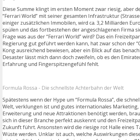
Diese Summe klingt im ersten Moment zwar riesig, aber d
“Ferrari World” mit seiner gesamten Infrastruktur (Strasse
einiger zusätzlichen Immobilen, wird ca. 3,2 Milliarden Eur
spülen und das fortbestehen der angeschlagenen Firma sic
Frage was aus der “Ferrari World” wird? Das ein Freizeitpa
Regierung gut geführt werden kann, hat zwar schon der “
Kong ausreichend bewiesen, aber ein Blick auf das benac
Desaster lässt mich dann doch zweifeln, ob es den Emiraten
Erfahrung und Fingerspitzengefühl fehlt.
Formula Rossa - Die schnellste Achterbahn der Welt
Spätestens wenn der Hype um “Formula Rossa”, die schnel
Welt, verklungen ist und gutes internationales Marketing,
Erweiterung und neue Attraktionen benötigt werden, brau
sich in dieser Branche perfekt auskennt und den Freizeitp
Zukunft führt. Ansonsten wird die riesige rot Halle eines 
Wüste werden. Unklar ist auch, welche Auswirkungen diese