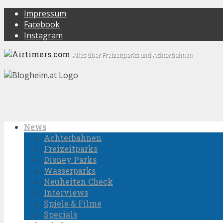
Impressum
Facebook
Instagram
Alles über Freizeitparks und Achterbahnen
News
Achterbahnen
Freizeitparks
Disney Parks
Wasserparks
Neuheiten Check
Interviews
Spiele & Filme
Specials