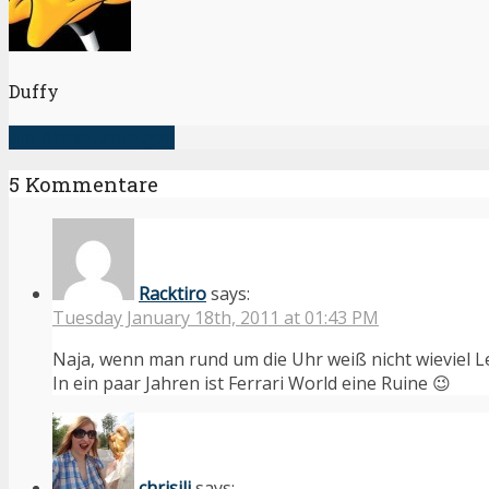
Duffy
alle Artikel anzeigen
5 Kommentare
Racktiro
says:
Tuesday January 18th, 2011 at 01:43 PM
Naja, wenn man rund um die Uhr weiß nicht wieviel 
In ein paar Jahren ist Ferrari World eine Ruine 😉
chrisili
says: