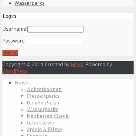
Wasserparks
Login
Username
Password
Copyright © 2014. Created by
Meks
. Powered by
WordPress
.
News
Achterbahnen
Freizeitparks
Disney Parks
Wasserparks
Neuheiten Check
Interviews
Spiele & Filme
Specials