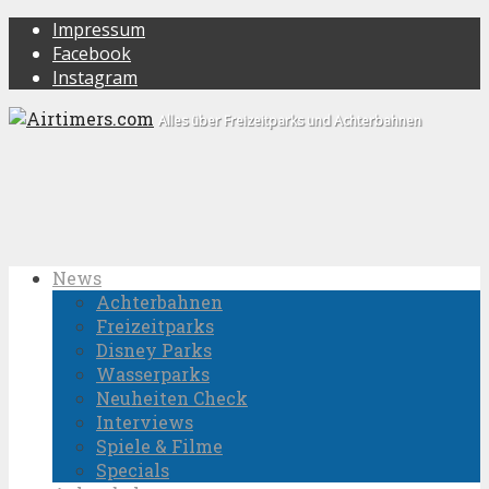
Impressum
Facebook
Instagram
Alles über Freizeitparks und Achterbahnen
News
Achterbahnen
Freizeitparks
Disney Parks
Wasserparks
Neuheiten Check
Interviews
Spiele & Filme
Specials