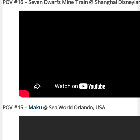
POV #16 – Seven Dwarfs Mine Train @ Shanghai Disneylan
POV #15 –
Maku
@ Sea World Orlando, USA