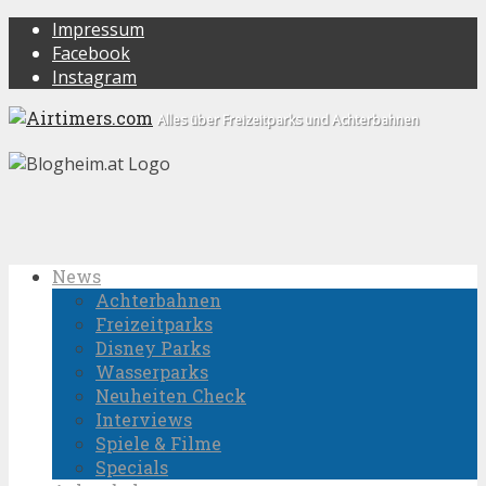
Impressum
Facebook
Instagram
Alles über Freizeitparks und Achterbahnen
News
Achterbahnen
Freizeitparks
Disney Parks
Wasserparks
Neuheiten Check
Interviews
Spiele & Filme
Specials