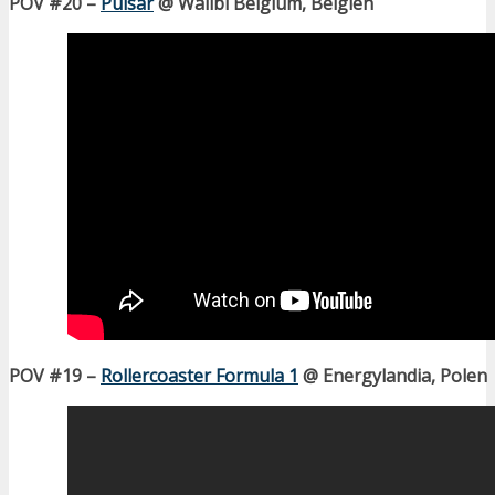
POV #20 –
Pulsar
@ Walibi Belgium, Belgien
POV #19 –
Rollercoaster Formula 1
@ Energylandia, Polen