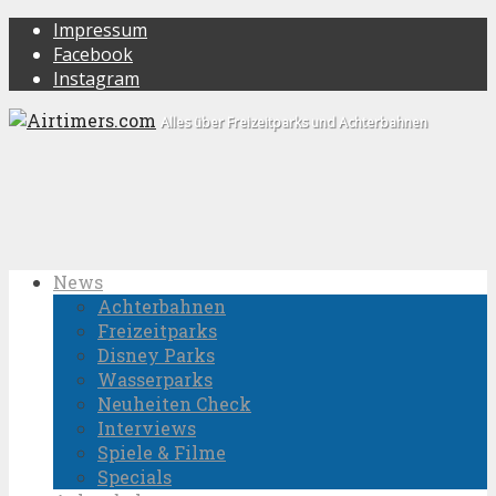
Impressum
Facebook
Instagram
Alles über Freizeitparks und Achterbahnen
News
Achterbahnen
Freizeitparks
Disney Parks
Wasserparks
Neuheiten Check
Interviews
Spiele & Filme
Specials