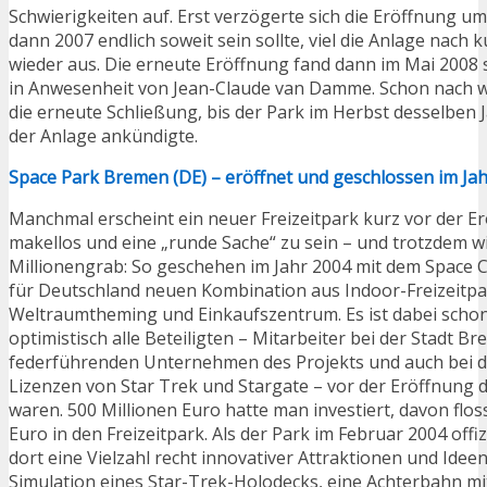
Schwierigkeiten auf. Erst verzögerte sich die Eröffnung um 
dann 2007 endlich soweit sein sollte, viel die Anlage nach 
wieder aus. Die erneute Eröffnung fand dann im Mai 2008 
in Anwesenheit von Jean-Claude van Damme. Schon nach 
die erneute Schließung, bis der Park im Herbst desselben
der Anlage ankündigte.
Space Park Bremen (DE) – eröffnet und geschlossen im Ja
Manchmal erscheint ein neuer Freizeitpark kurz vor der E
makellos und eine „runde Sache“ zu sein – und trotzdem w
Millionengrab: So geschehen im Jahr 2004 mit dem Space 
für Deutschland neuen Kombination aus Indoor-Freizeitpa
Weltraumtheming und Einkaufszentrum. Es ist dabei schon 
optimistisch alle Beteiligten – Mitarbeiter bei der Stadt B
federführenden Unternehmen des Projekts und auch bei d
Lizenzen von Star Trek und Stargate – vor der Eröffnung 
waren. 500 Millionen Euro hatte man investiert, davon flos
Euro in den Freizeitpark. Als der Park im Februar 2004 offiz
dort eine Vielzahl recht innovativer Attraktionen und Ideen 
Simulation eines Star-Trek-Holodecks, eine Achterbahn mit 