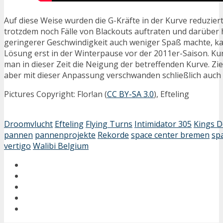
Auf diese Weise wurden die G-Kräfte in der Kurve reduzier
trotzdem noch Fälle von Blackouts auftraten und darüber h
geringerer Geschwindigkeit auch weniger Spaß machte, ka
Lösung erst in der Winterpause vor der 2011er-Saison. K
man in dieser Zeit die Neigung der betreffenden Kurve. Zie
aber mit dieser Anpassung verschwanden schließlich auch 
Pictures Copyright: Flor!an (
CC BY-SA 3.0
), Efteling
Droomvlucht
Efteling
Flying Turns
Intimidator 305
Kings 
pannen
pannenprojekte
Rekorde
space center bremen
sp
vertigo
Walibi Belgium