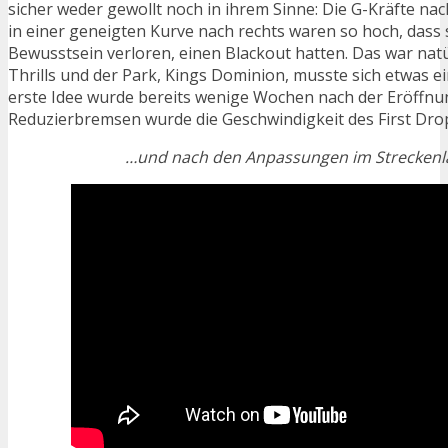
sicher weder gewollt noch in ihrem Sinne: Die G-Kräfte nac
in einer geneigten Kurve nach rechts waren so hoch, dass s
Bewusstsein verloren, einen Blackout hatten. Das war natür
Thrills und der Park, Kings Dominion, musste sich etwas ein
erste Idee wurde bereits wenige Wochen nach der Eröffnu
Reduzierbremsen wurde die Geschwindigkeit des First Drop
…und nach den Anpassungen im Streckenl