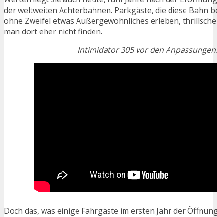
der weltweiten Achterbahnen. Parkgäste, die diese Bahn b
ohne Zweifel etwas Außergewöhnliches erleben, thrillsch
man dort eher nicht finden.
Intimidator 305 vor den Anpassunge
Doch das, was einige Fahrgäste im ersten Jahr der Öffnun