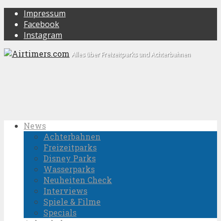
Impressum
Facebook
Instagram
Alles über Freizeitparks und Achterbahnen
News
Achterbahnen
Freizeitparks
Disney Parks
Wasserparks
Neuheiten Check
Interviews
Spiele & Filme
Specials