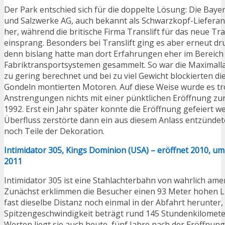
Der Park entschied sich für die doppelte Lösung: Die Baye
und Salzwerke AG, auch bekannt als Schwarzkopf-Lieferant,
her, während die britische Firma Translift für das neue T
einsprang. Besonders bei Translift ging es aber erneut dr
denn bislang hatte man dort Erfahrungen eher im Bereic
Fabriktransportsystemen gesammelt. So war die Maximalla
zu gering berechnet und bei zu viel Gewicht blockierten di
Gondeln montierten Motoren. Auf diese Weise wurde es tro
Anstrengungen nichts mit einer pünktlichen Eröffnung zu
1992. Erst ein Jahr später konnte die Eröffnung gefeiert w
Überfluss zerstörte dann ein aus diesem Anlass entzünde
noch Teile der Dekoration.
Intimidator 305, Kings Dominion (USA) – eröffnet 2010, 
2011
Intimidator 305 ist eine Stahlachterbahn von wahrlich am
Zunächst erklimmen die Besucher einen 93 Meter hohen Lif
fast dieselbe Distanz noch einmal in der Abfahrt herunter, 
Spitzengeschwindigkeit beträgt rund 145 Stundenkilometer.
Werten liegt sie auch heute, fünf Jahre nach der Eröffnun