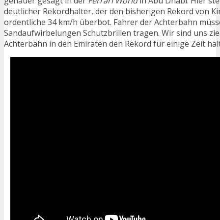
genauer gesagt in der
Ferrari World
in Abu Dhabi. Hier ste
deutlicher Rekordhalter, der den bisherigen Rekord von K
ordentliche 34 km/h überbot. Fahrer der Achterbahn müss
Sandaufwirbelungen Schutzbrillen tragen. Wir sind uns ziem
Achterbahn in den Emiraten den Rekord für einige Zeit hal