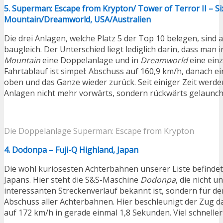
5. Superman: Escape from Krypton/ Tower of Terror II – Si
Mountain/Dreamworld, USA/Australien
Die drei Anlagen, welche Platz 5 der Top 10 belegen, sind a
baugleich. Der Unterschied liegt lediglich darin, dass man 
Mountain
eine Doppelanlage und in
Dreamworld
eine ein
Fahrtablauf ist simpel: Abschuss auf 160,9 km/h, danach e
oben und das Ganze wieder zurück. Seit einiger Zeit werden
Anlagen nicht mehr vorwärts, sondern rückwärts gelaunch
Die Doppelanlage Superman: Escape from Krypton
4. Dodonpa – Fuji-Q Highland, Japan
Die wohl kuriosesten Achterbahnen unserer Liste befindet
Japans. Hier steht die S&S-Maschine
Dodonpa
, die nicht u
interessanten Streckenverlauf bekannt ist, sondern für de
Abschuss aller Achterbahnen. Hier beschleunigt der Zug d
auf 172 km/h in gerade einmal 1,8 Sekunden. Viel schnelle