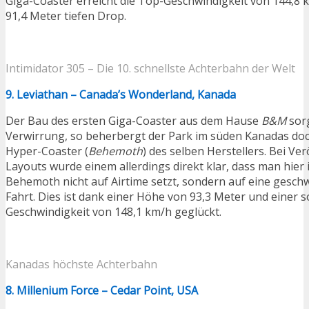
Giga-Coaster erreicht die Top-Geschwindigkeit von 144,8
91,4 Meter tiefen Drop.
Intimidator 305 – Die 10. schnellste Achterbahn der Welt
9. Leviathan – Canada’s Wonderland, Kanada
Der Bau des ersten Giga-Coaster aus dem Hause
B&M
sorg
Verwirrung, so beherbergt der Park im süden Kanadas doc
Hyper-Coaster (
Behemoth
) des selben Herstellers. Bei Ve
Layouts wurde einem allerdings direkt klar, dass man hier
Behemoth nicht auf Airtime setzt, sondern auf eine geschw
Fahrt. Dies ist dank einer Höhe von 93,3 Meter und einer
Geschwindigkeit von 148,1 km/h geglückt.
Kanadas höchste Achterbahn
8. Millenium Force – Cedar Point, USA