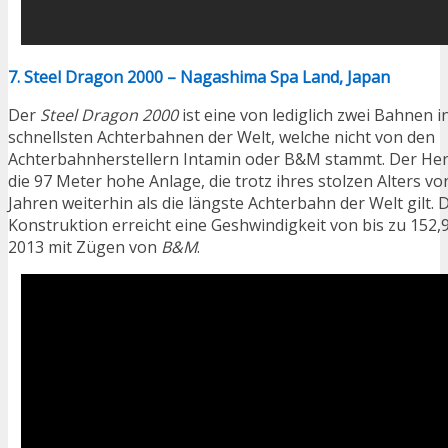
7. Steel Dragon 2000 – Nagashima Spa Land, Japan
Der
Steel Dragon 2000
ist eine von lediglich zwei Bahnen i
schnellsten Achterbahnen der Welt, welche nicht von den
Achterbahnherstellern Intamin oder B&M stammt. Der Her
die 97 Meter hohe Anlage, die trotz ihres stolzen Alters 
Jahren weiterhin als die längste Achterbahn der Welt gilt. 
Konstruktion erreicht eine Geshwindigkeit von bis zu 152,9
2013 mit Zügen von
B&M
.