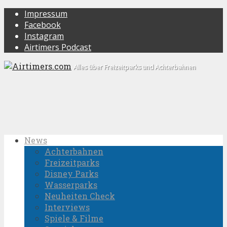
Impressum
Facebook
Instagram
Airtimers Podcast
Alles über Freizeitparks und Achterbahnen
News
Achterbahnen
Freizeitparks
Disney Parks
Wasserparks
Neuheiten Check
Interviews
Spiele & Filme