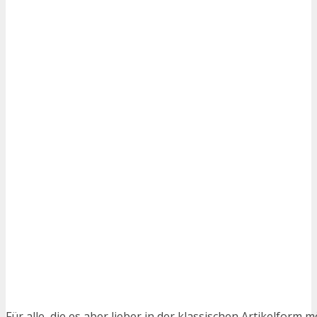
Für alle, die es aber lieber in der klassischen Artikelform m