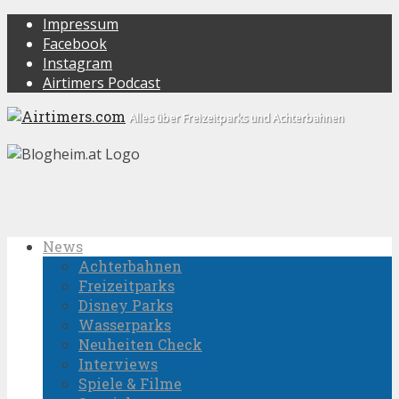
Impressum
Facebook
Instagram
Airtimers Podcast
Alles über Freizeitparks und Achterbahnen
News
Achterbahnen
Freizeitparks
Disney Parks
Wasserparks
Neuheiten Check
Interviews
Spiele & Filme