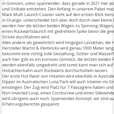
in Grenzen, umso spannender, dass gerade in 2021 hier 
und Unikate entstehen. Den Anfang in unserem Paket mach
Mack Multi Launch Coaster sieht auf den ersten Blick bein
in Orange, unterscheidet sich aber doch durch zwei kleine D
werden hier die letzten beiden Wägen zu Spinning-Wägen, 
einen Rückwärtslaunch mit gedrehtem Spike bevor die g
Stricke durchfahren wird.
Alles andere als gewöhnlich wird hingegen Leviathan, die
Hersteller Martin & Vleminckx wird genau 1000 Meter lang
bekommt eine richtig tolle Gestaltung, Götter und Wasserfa
auch hier gibt es ein kurioses Gimmick, die letzten beiden
werden ebenfalls umgedreht und somit kann man sich auf 
Holzachterbahn auch Rückwärts durchschütteln lassen.
Der erste Hot Racer von Imtamin wird ebenfalls in Australi
Dipper im Australischen Luna Park will auch Intamin ins Si
einsteigen. Der Zug wird Platz für 7 Passagiere haben un
Non Inverted Loop, einen Corckscrew und einen Sidewinde
wird übrigens auch noch. Spannendes Konzept, wir sind au
Erfahrungsberichte gespannt.