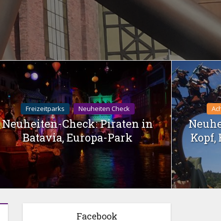
Freizeitparks
Neuheiten Check
Ac
Neuheiten-Check: Piraten in
Neuhe
Batavia, Europa-Park
Kopf,
Facebook