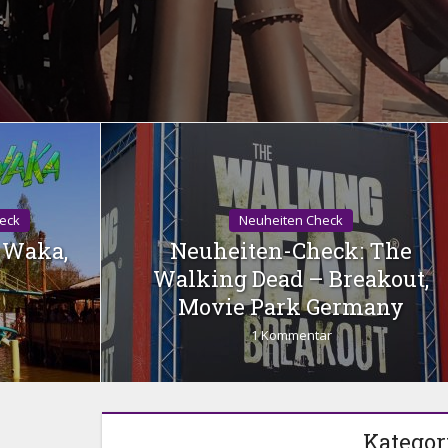
eck
Neuheiten Check
-Waka,
Neuheiten-Check: The
Walking Dead – Breakout,
Movie Park Germany
1 Kommentar
Kategor