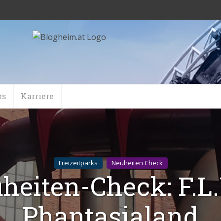
rs
Karriere
Freizeitparks
Neuheiten Check
heiten-Check: F.L.
Phantasialand