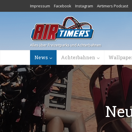
Impressum
Facebook
Instagram
Airtimers Podcast
Alles über Freizeitparks und Achterbahnen
News
Achterbahnen
Wallpape
Neu