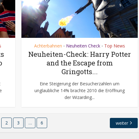
s
Achterbahnen
Neuheiten Check
Top News
•
•
ts
Neuheiten-Check: Harry Potter
o
and the Escape from
Gringotts...
t
Eine Steigerung der Besucherzahlen um
e
unglaubliche 14% brachte 2010 die Eröffnung
der Wizarding...
2
3
…
6
weiter