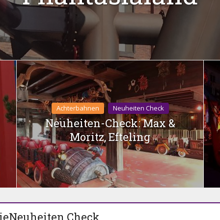
Achterbahnen
Neuheiten Check
Neuheiten-Check: Max &
Moritz, Efteling
ieNeuheiten Check