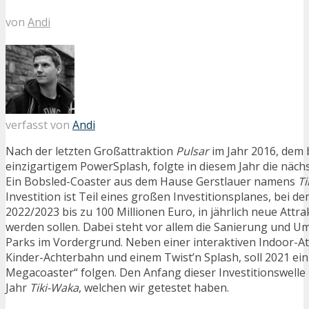
von
Andi
verfasst von
Andi
Nach der letzten Großattraktion
Pulsar
im Jahr 2016, dem 
einzigartigem PowerSplash, folgte in diesem Jahr die näch
Ein Bobsled-Coaster aus dem Hause Gerstlauer namens
Ti
Investition ist Teil eines großen Investitionsplanes, bei d
2022/2023 bis zu 100 Millionen Euro, in jährlich neue Attra
werden sollen. Dabei steht vor allem die Sanierung und U
Parks im Vordergrund. Neben einer interaktiven Indoor-Att
Kinder-Achterbahn und einem Twist’n Splash, soll 2021 ei
Megacoaster“ folgen. Den Anfang dieser Investitionswelle
Jahr
Tiki-Waka
, welchen wir getestet haben.