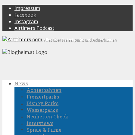
Impressum
Facebook
Instagram
Airtimers Podcast
Alles über Freizeitparks und Achterbahnen
News
Achterbahnen
Freizeitparks
Disney Parks
Wasserparks
Neuheiten Check
Interviews
Spiele & Filme