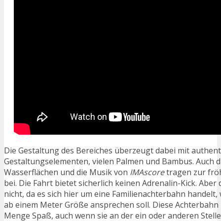
Die Gestaltung des Bereiches überzeugt dabei mit authen
Gestaltungselementen, vielen Palmen und Bambus. Auch di
Wasserflächen und die Musik von
IMAscore
tragen zur frö
bei. Die Fahrt bietet sicherlich keinen Adrenalin-Kick. Aber d
nicht, da es sich hier um eine Familienachterbahn handelt,
ab einem Meter Größe ansprechen soll. Diese Achterbahn m
Menge Spaß, auch wenn sie an der ein oder anderen Stelle 